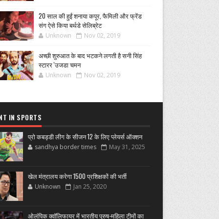
20 साल की हुईं शनाया कपूर, फैमिली और फ्रेंड
संग ऐसे किया बर्थडे सेलिब्रेट
Unknown
Nov 02, 2019
अच्छी शुरुआत के बाद भटकने लगती है सनी सिंह
स्टारर 'उजडा चमन
Unknown
Nov 02, 2019
NT IN SPORTS
प्रो कबड्डी लीग के सीजन 12 के लिए प्लेयर्स ऑक्शन
sandhya border times
May 31, 2025
खेल मंत्रालय करेगा 1500 प्रशिक्षकों की भर्ती
Unknown
Jan 25, 2020
ओलंपिक क्वॉलिफायर में भारतीय पुरुष-महिला टीमों का