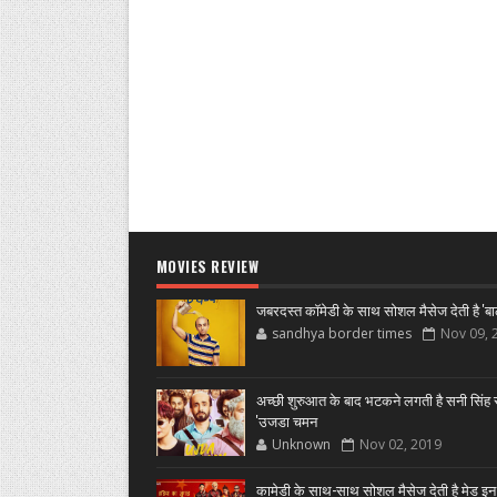
MOVIES REVIEW
जबरदस्त कॉमेडी के साथ सोशल मैसेज देती है 'बा
sandhya border times
Nov 09, 
अच्छी शुरुआत के बाद भटकने लगती है सनी सिंह स
'उजडा चमन
Unknown
Nov 02, 2019
कामेडी के साथ-साथ सोशल मैसेज देती है मेड इन