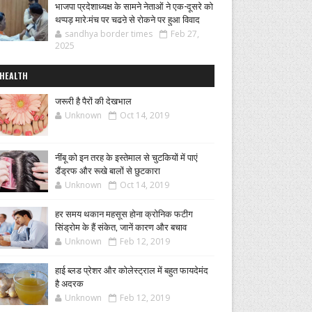
भाजपा प्रदेशाध्यक्ष के सामने नेताओं ने एक-दूसरे को
थप्पड़ मारे:मंच पर चढऩे से रोकने पर हुआ विवाद
sandhya border times
Feb 27,
2025
HEALTH
जरूरी है पैरों की देखभाल
Unknown
Oct 14, 2019
नींबू को इन तरह के इस्तेमाल से चुटकियों में पाएं
डैंड्रफ और रूखे बालों से छुटकारा
Unknown
Oct 14, 2019
हर समय थकान महसूस होना क्रोनिक फटीग
सिंड्रोम के हैं संकेत, जानें कारण और बचाव
Unknown
Feb 12, 2019
हाई ब्लड प्रेशर और कोलेस्ट्राल में बहुत फायदेमंद
है अदरक
Unknown
Feb 12, 2019