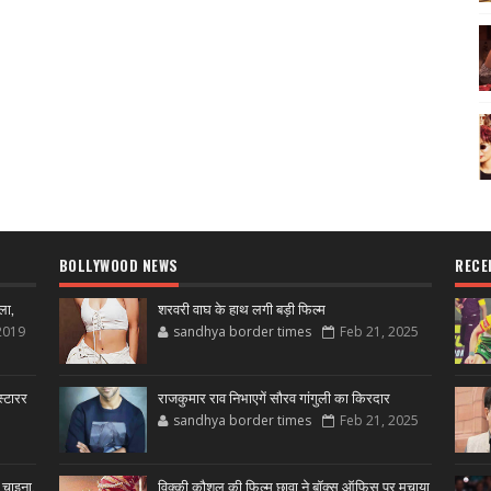
BOLLYWOOD NEWS
RECE
ला,
शरवरी वाघ के हाथ लगी बड़ी फिल्म
2019
sandhya border times
Feb 21, 2025
्टारर
राजकुमार राव निभाएगें सौरव गांगुली का किरदार
sandhya border times
Feb 21, 2025
 चाइना,
विक्की कौशल की फिल्म छावा ने बॉक्स ऑफिस पर मचाया