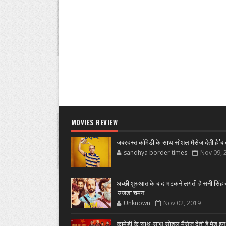
MOVIES REVIEW
जबरदस्त कॉमेडी के साथ सोशल मैसेज देती है 'बा
sandhya border times
Nov 09, 
अच्छी शुरुआत के बाद भटकने लगती है सनी सिंह स
'उजडा चमन
Unknown
Nov 02, 2019
कामेडी के साथ-साथ सोशल मैसेज देती है मेड इन