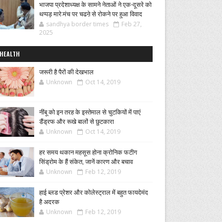
भाजपा प्रदेशाध्यक्ष के सामने नेताओं ने एक-दूसरे को
थप्पड़ मारे:मंच पर चढऩे से रोकने पर हुआ विवाद
sandhya border times
Feb 27,
2025
HEALTH
जरूरी है पैरों की देखभाल
Unknown
Oct 14, 2019
नींबू को इन तरह के इस्तेमाल से चुटकियों में पाएं
डैंड्रफ और रूखे बालों से छुटकारा
Unknown
Oct 14, 2019
हर समय थकान महसूस होना क्रोनिक फटीग
सिंड्रोम के हैं संकेत, जानें कारण और बचाव
Unknown
Feb 12, 2019
हाई ब्लड प्रेशर और कोलेस्ट्राल में बहुत फायदेमंद
है अदरक
Unknown
Feb 12, 2019