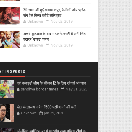
20 साल की हुईं शनाया कपूर, फैमिली और फ्रेंड
संग ऐसे किया बर्थडे सेलिब्रेट
Unknown
Nov 02, 2019
अच्छी शुरुआत के बाद भटकने लगती है सनी सिंह
स्टारर 'उजडा चमन
Unknown
Nov 02, 2019
NT IN SPORTS
प्रो कबड्डी लीग के सीजन 12 के लिए प्लेयर्स ऑक्शन
sandhya border times
May 31, 2025
खेल मंत्रालय करेगा 1500 प्रशिक्षकों की भर्ती
Unknown
Jan 25, 2020
ओलंपिक क्वॉलिफायर में भारतीय पुरुष-महिला टीमों का