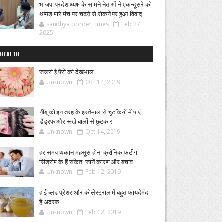
भाजपा प्रदेशाध्यक्ष के सामने नेताओं ने एक-दूसरे को
थप्पड़ मारे:मंच पर चढऩे से रोकने पर हुआ विवाद
sandhya border times
Feb 27,
2025
HEALTH
जरूरी है पैरों की देखभाल
Unknown
Oct 14, 2019
नींबू को इन तरह के इस्तेमाल से चुटकियों में पाएं
डैंड्रफ और रूखे बालों से छुटकारा
Unknown
Oct 14, 2019
हर समय थकान महसूस होना क्रोनिक फटीग
सिंड्रोम के हैं संकेत, जानें कारण और बचाव
Unknown
Feb 12, 2019
हाई ब्लड प्रेशर और कोलेस्ट्राल में बहुत फायदेमंद
है अदरक
Unknown
Feb 12, 2019