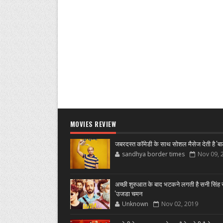
MOVIES REVIEW
जबरदस्त कॉमेडी के साथ सोशल मैसेज देती है 'बा
sandhya border times
Nov 09, 
अच्छी शुरुआत के बाद भटकने लगती है सनी सिंह स
'उजडा चमन
Unknown
Nov 02, 2019