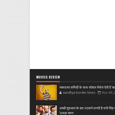
MOVIES REVIEW
जबरदस्त कॉमेडी के साथ सोशल मैसेज देती है 'बा
sandhya border times
Nov 09, 
अच्छी शुरुआत के बाद भटकने लगती है सनी सिंह स
'उजडा चमन