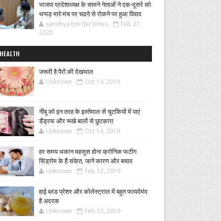
भाजपा प्रदेशाध्यक्ष के सामने नेताओं ने एक-दूसरे को
थप्पड़ मारे:मंच पर चढऩे से रोकने पर हुआ विवाद
sandhya border times
Feb 27,
2025
HEALTH
जरूरी है पैरों की देखभाल
Unknown
Oct 14, 2019
नींबू को इन तरह के इस्तेमाल से चुटकियों में पाएं
डैंड्रफ और रूखे बालों से छुटकारा
Unknown
Oct 14, 2019
हर समय थकान महसूस होना क्रोनिक फटीग
सिंड्रोम के हैं संकेत, जानें कारण और बचाव
Unknown
Feb 12, 2019
हाई ब्लड प्रेशर और कोलेस्ट्राल में बहुत फायदेमंद
है अदरक
Unknown
Feb 12, 2019