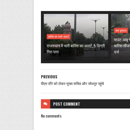
कम दृश्यता
बारिश का यलो अलर्ट
माउंट आबू मे
राजस्थान में भारी बारिश का अलर्ट, 5 डिग्री
बारिश:सीज
गिरा पारा
दर्ज
PREVIOUS
पीएम दौरे को लेकर मुख्य सचिव और जोधपुर पहुंचे
POST
COMMENT
No comments