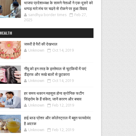
भाजपा प्रदेशाध्यक्ष के सामने नेताओं ने एक-दूसरे को
थप्पड़ मारे:मंच पर चढऩे से रोकने पर हुआ विवाद
sandhya border times
Feb 27,
2025
HEALTH
जरूरी है पैरों की देखभाल
Unknown
Oct 14, 2019
नींबू को इन तरह के इस्तेमाल से चुटकियों में पाएं
डैंड्रफ और रूखे बालों से छुटकारा
Unknown
Oct 14, 2019
हर समय थकान महसूस होना क्रोनिक फटीग
सिंड्रोम के हैं संकेत, जानें कारण और बचाव
Unknown
Feb 12, 2019
हाई ब्लड प्रेशर और कोलेस्ट्राल में बहुत फायदेमंद
है अदरक
Unknown
Feb 12, 2019