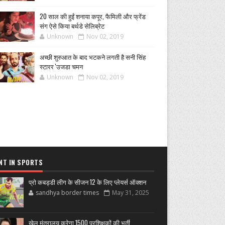
20 साल की हुईं शनाया कपूर, फैमिली और फ्रेंड
संग ऐसे किया बर्थडे सेलिब्रेट
Unknown
Nov 02, 2019
अच्छी शुरुआत के बाद भटकने लगती है सनी सिंह
स्टारर 'उजडा चमन
Unknown
Nov 02, 2019
NT IN SPORTS
प्रो कबड्डी लीग के सीजन 12 के लिए प्लेयर्स ऑक्शन
sandhya border times
May 31, 2025
खेल मंत्रालय करेगा 1500 प्रशिक्षकों की भर्ती