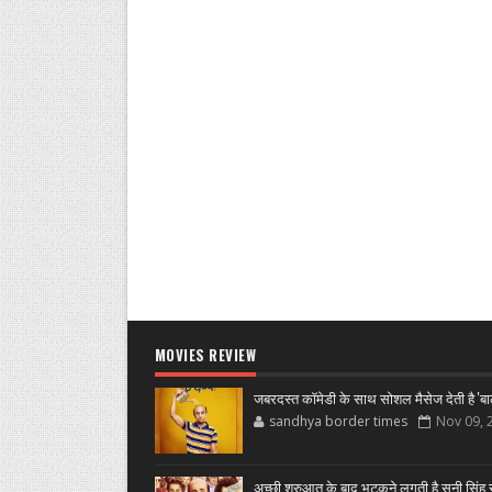
MOVIES REVIEW
जबरदस्त कॉमेडी के साथ सोशल मैसेज देती है 'बा
sandhya border times
Nov 09, 
अच्छी शुरुआत के बाद भटकने लगती है सनी सिंह स