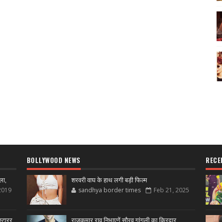
BOLLYWOOD NEWS
RECE
ला,
शरवरी वाघ के हाथ लगी बड़ी फिल्म
2019
sandhya border times
Feb 21, 2025
्टारर
राजकुमार राव निभाएगें सौरव गांगुली का किरदार