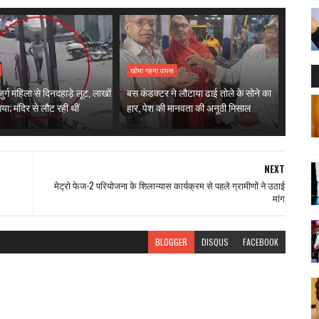
खोया गहना वापस
जुर्ग महिला से दिनदहाड़े लूट, लाखों
बस कंडक्टर ने लौटाया ढाई तोले के सोने का
गया; मंदिर से लौट रही थीं
हार, पेश की मानवता की अनूठी मिसाल
NEXT
मेट्रो फेज-2 परियोजना के शिलान्यास कार्यक्रम से पहले ग्रामीणों ने उठाई
मांग
BLOGGER
DISQUS
FACEBOOK