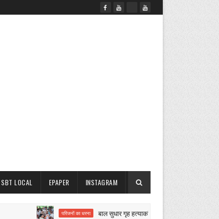
SBT LOCAL
EPAPER
INSTAGRAM
बाल सुधार गृह हत्याकांड पर बवाल
परिजनों का धरना
नगर परिषद क