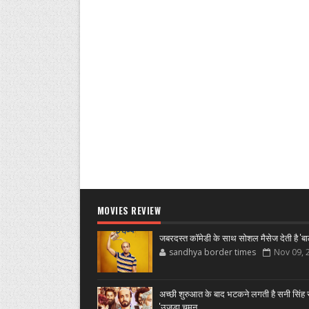
MOVIES REVIEW
जबरदस्त कॉमेडी के साथ सोशल मैसेज देती है 'बा
sandhya border times
Nov 09, 
अच्छी शुरुआत के बाद भटकने लगती है सनी सिंह स
'उजडा चमन