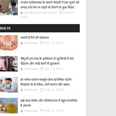
भाजपा प्रदेशाध्यक्ष के सामने नेताओं ने एक-दूसरे को
थप्पड़ मारे:मंच पर चढऩे से रोकने पर हुआ विवाद
sandhya border times
Feb 27,
2025
HEALTH
जरूरी है पैरों की देखभाल
Unknown
Oct 14, 2019
नींबू को इन तरह के इस्तेमाल से चुटकियों में पाएं
डैंड्रफ और रूखे बालों से छुटकारा
Unknown
Oct 14, 2019
हर समय थकान महसूस होना क्रोनिक फटीग
सिंड्रोम के हैं संकेत, जानें कारण और बचाव
Unknown
Feb 12, 2019
हाई ब्लड प्रेशर और कोलेस्ट्राल में बहुत फायदेमंद
है अदरक
Unknown
Feb 12, 2019