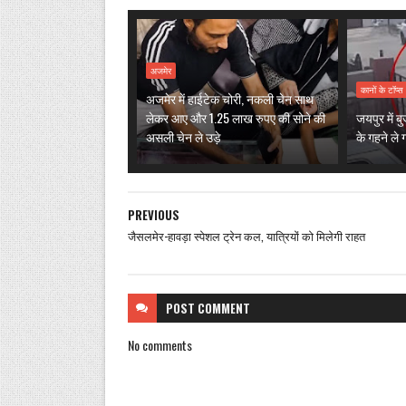
अजमेर
कानों के टॉप्स
अजमेर में हाईटेक चोरी, नकली चेन साथ
लेकर आए और 1.25 लाख रुपए की सोने की
जयपुर में बु
असली चेन ले उड़े
के गहने ले 
PREVIOUS
जैसलमेर-हावड़ा स्पेशल ट्रेन कल, यात्रियों को मिलेगी राहत
POST
COMMENT
No comments