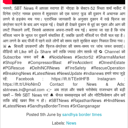
नमस्ते, SBT News में आपका स्वागत है! नोएडा के सेक्टर-52 स्थित शर्मा मार्केट में
दिनेश एस्टेट नामक इमारत में शुक्रवार को एक फास्ट फूड की दुकान में अचानक आग
लगने से हड़कंप मच गया। प्रारंभिक जानकारी के अनुसार दुकान में रखे फ्रिज का
कंप्रेसर फटने के बाद आग भड़क गई। देखते ही देखते दुकान से धुएं का गुबार और आग की
लपटें निकलने लगीं, जिससे आसपास अफरा-तफरी मच गई। बताया जा रहा है कि पांच
मंजिला भवन के भूतल पर दुकानें संचालित हैं, जबकि ऊपरी मंजिलों पर पीजी चल रहा है।
आग लगने के बाद पीजी में रहने वाले लोगों को समय रहते सुरक्षित बाहर निकाल लिया गया।
🚨🔥 बिजली उपकरणों और फ्रिज-कंप्रेसर की समय-समय पर जांच जरूर करवाएं।
वीडियो को Like करें 👍 Share करें ताकि ज्यादा लोग सतर्क रहें 🔁 Channel को
Subscribe जरूर करें 🔔 #NoidaNews #Sector52 #SharmaMarket
#ShopFire #CompressorBlast #FireAccident #DineshEstate
#PGRescue #DelhiNCRNews #FireSafety #RescueOperation
#BreakingNews #LatestNews #NewsUpdate #indianews हमारे साथ जुड़े
रहें: Facebook : https://ift.tt/TEe9HFB Instagram :
https://ift.tt/UHoNimD Contact for News & Ads:
sbtnews.in@gmail.com 👉 अब ताज़ा और सबसे भरोसेमंद राजस्थान की बड़ी
खबरें – सिर्फ SBT News पर! 🔔 चैनल सब्सक्राइब करें और नोटिफिकेशन ऑन करें
ताकि कोई खबर मिस न हो। #SBTNews #RajasthanNews #HindiNews
#LatestNews #SandhyaBorderTimes #SriGanganagar
Posted
5th June
by
sandhya border times
Labels:
News