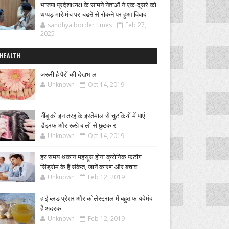
भाजपा प्रदेशाध्यक्ष के सामने नेताओं ने एक-दूसरे को
थप्पड़ मारे:मंच पर चढऩे से रोकने पर हुआ विवाद
sandhya border times
Feb 27,
2025
HEALTH
जरूरी है पैरों की देखभाल
Unknown
Oct 14, 2019
नींबू को इन तरह के इस्तेमाल से चुटकियों में पाएं
डैंड्रफ और रूखे बालों से छुटकारा
Unknown
Oct 14, 2019
हर समय थकान महसूस होना क्रोनिक फटीग
सिंड्रोम के हैं संकेत, जानें कारण और बचाव
Unknown
Feb 12, 2019
हाई ब्लड प्रेशर और कोलेस्ट्राल में बहुत फायदेमंद
है अदरक
Unknown
Feb 12, 2019