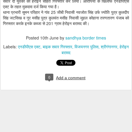
सवार दो युवकों को हेरोइन सहित गिरफ्तार कर लिया। आरोपियों के खिलाफ एनडीपीएस
एक्ट के तहत मुकदमा दर्ज किया गया है।
थाना प्रभारी सुमन परिहार ने गांव 25 जीबी निवासी नवजोत सिंह उर्फ ज्योति पुत्र कुलदीप
सिंह जटसिख व नूर मसीह पुत्र कुलवंत मसीह निवासी जुहल कोहाना तरणतारण पंजाब को
गिरफ्तार करके इनके कब्जा से 201 ग्राम हेरोइन बरामद की।
Posted
10th June
by
sandhya border times
Labels:
एनडीपीएस एक्ट
बाइक सवार गिरफ्तार
विजयनगर पुलिस
श्रीगंगानगर
हेरोइन
बरामद
0
Add a comment