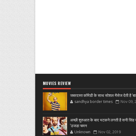
MOVIES REVIEW
जबरदस्त कॉमेडी के साथ सोशल मैसेज देती है 'बा
sandhya border times
Nov 09, 
अच्छी शुरुआत के बाद भटकने लगती है सनी सिंह स
'उजडा चमन
Unknown
Nov 02, 2019