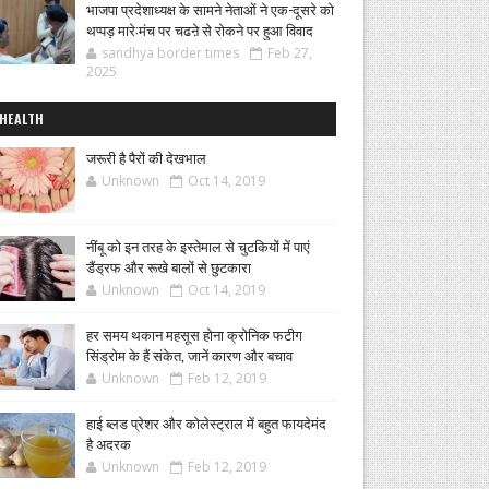
भाजपा प्रदेशाध्यक्ष के सामने नेताओं ने एक-दूसरे को
थप्पड़ मारे:मंच पर चढऩे से रोकने पर हुआ विवाद
sandhya border times
Feb 27,
2025
HEALTH
जरूरी है पैरों की देखभाल
Unknown
Oct 14, 2019
नींबू को इन तरह के इस्तेमाल से चुटकियों में पाएं
डैंड्रफ और रूखे बालों से छुटकारा
Unknown
Oct 14, 2019
हर समय थकान महसूस होना क्रोनिक फटीग
सिंड्रोम के हैं संकेत, जानें कारण और बचाव
Unknown
Feb 12, 2019
हाई ब्लड प्रेशर और कोलेस्ट्राल में बहुत फायदेमंद
है अदरक
Unknown
Feb 12, 2019