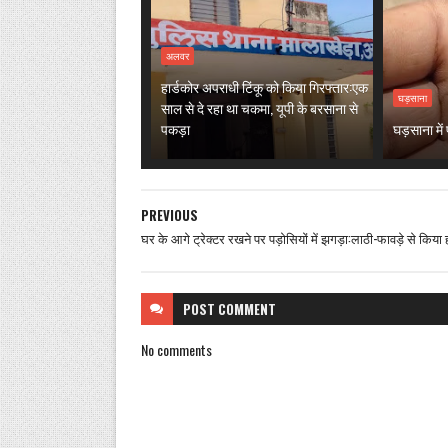
अलवर
हार्डकोर अपराधी टिंकू को किया गिरफ्तार:एक
घड़साना
साल से दे रहा था चकमा, यूपी के बरसाना से
पकड़ा
घड़साना मे
PREVIOUS
घर के आगे ट्रेक्टर रखने पर पड़ोसियों में झगड़ा:लाठी-फावड़े से किया
POST
COMMENT
No comments