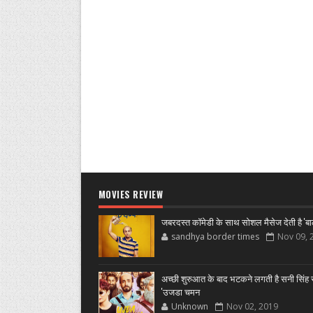
MOVIES REVIEW
जबरदस्त कॉमेडी के साथ सोशल मैसेज देती है 'बा
sandhya border times
Nov 09, 
अच्छी शुरुआत के बाद भटकने लगती है सनी सिंह स
'उजडा चमन
Unknown
Nov 02, 2019