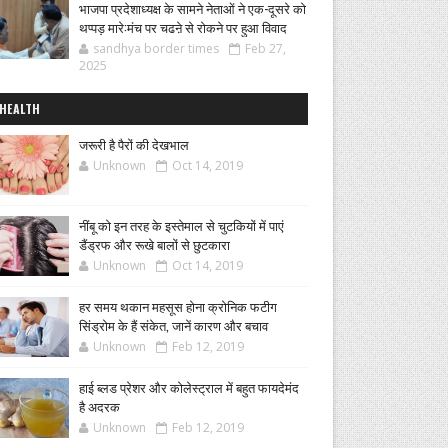
भाजपा प्रदेशाध्यक्ष के सामने नेताओं ने एक-दूसरे को
थप्पड़ मारे:मंच पर चढऩे से रोकने पर हुआ विवाद
sandhya border times
Feb 27,
2025
HEALTH
जरूरी है पैरों की देखभाल
Unknown
Oct 14, 2019
नींबू को इन तरह के इस्तेमाल से चुटकियों में पाएं
डैंड्रफ और रूखे बालों से छुटकारा
Unknown
Oct 14, 2019
हर समय थकान महसूस होना क्रोनिक फटीग
सिंड्रोम के हैं संकेत, जानें कारण और बचाव
Unknown
Feb 12, 2019
हाई ब्लड प्रेशर और कोलेस्ट्राल में बहुत फायदेमंद
है अदरक
Unknown
Feb 12, 2019