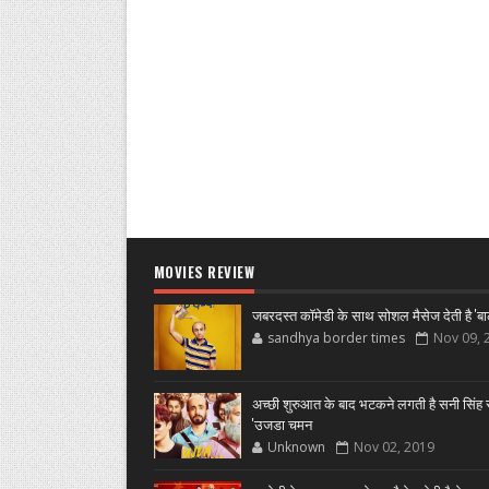
MOVIES REVIEW
जबरदस्त कॉमेडी के साथ सोशल मैसेज देती है 'बा
sandhya border times
Nov 09, 
अच्छी शुरुआत के बाद भटकने लगती है सनी सिंह स
'उजडा चमन
Unknown
Nov 02, 2019