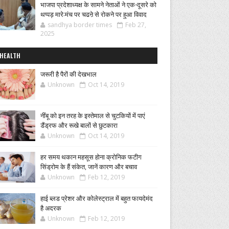
भाजपा प्रदेशाध्यक्ष के सामने नेताओं ने एक-दूसरे को
थप्पड़ मारे:मंच पर चढऩे से रोकने पर हुआ विवाद
sandhya border times
Feb 27,
2025
HEALTH
जरूरी है पैरों की देखभाल
Unknown
Oct 14, 2019
नींबू को इन तरह के इस्तेमाल से चुटकियों में पाएं
डैंड्रफ और रूखे बालों से छुटकारा
Unknown
Oct 14, 2019
हर समय थकान महसूस होना क्रोनिक फटीग
सिंड्रोम के हैं संकेत, जानें कारण और बचाव
Unknown
Feb 12, 2019
हाई ब्लड प्रेशर और कोलेस्ट्राल में बहुत फायदेमंद
है अदरक
Unknown
Feb 12, 2019