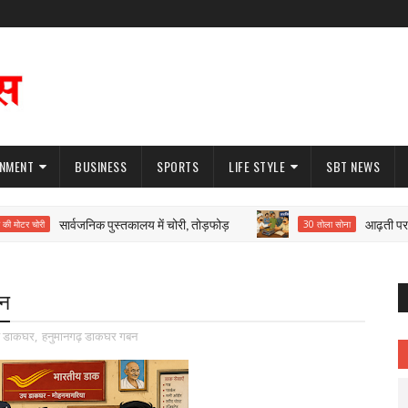
INMENT
BUSINESS
SPORTS
LIFE STYLE
SBT NEWS
सार्वजनिक पुस्तकालय में चोरी, तोड़फोड़
आढ़ती पर 30 तोल
र चोरी
30 तोला सोना
बन
प डाकघर
,
हनुमानगढ़ डाकघर गबन