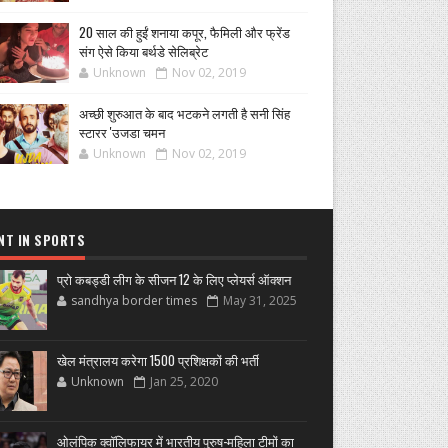
20 साल की हुईं शनाया कपूर, फैमिली और फ्रेंड
संग ऐसे किया बर्थडे सेलिब्रेट
Unknown
Nov 02, 2019
अच्छी शुरुआत के बाद भटकने लगती है सनी सिंह
स्टारर 'उजडा चमन
Unknown
Nov 02, 2019
NT IN SPORTS
प्रो कबड्डी लीग के सीजन 12 के लिए प्लेयर्स ऑक्शन
sandhya border times
May 31, 2025
खेल मंत्रालय करेगा 1500 प्रशिक्षकों की भर्ती
Unknown
Jan 25, 2020
ओलंपिक क्वॉलिफायर में भारतीय पुरुष-महिला टीमों का