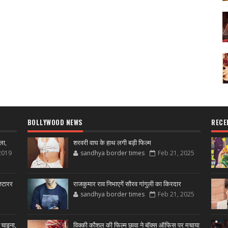
BOLLYWOOD NEWS
RECE
ला,
शरवरी वाघ के हाथ लगी बड़ी फिल्म
2019
sandhya border times
Feb 21, 2025
्टारर
राजकुमार राव निभाएगें सौरव गांगुली का किरदार
sandhya border times
Feb 21, 2025
 चाइना,
विक्की कौशल की फिल्म छावा ने बॉक्स ऑफिस पर मचाया