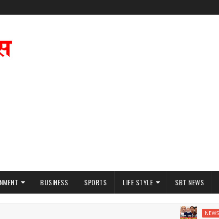
INMENT
BUSINESS
SPORTS
LIFE STYLE
SBT NEWS
07
NEWS