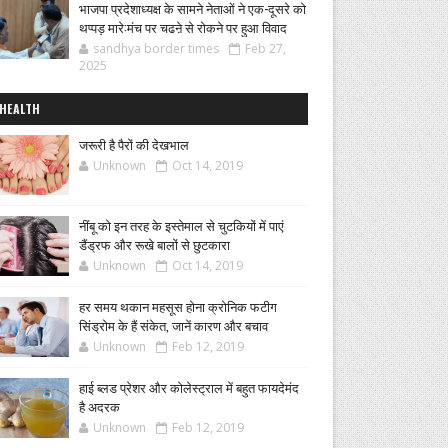
भाजपा प्रदेशाध्यक्ष के सामने नेताओं ने एक-दूसरे को
थप्पड़ मारे:मंच पर चढऩे से रोकने पर हुआ विवाद
sandhya border times
Feb 27,
2025
HEALTH
जरूरी है पैरों की देखभाल
Unknown
Oct 14, 2019
नींबू को इन तरह के इस्तेमाल से चुटकियों में पाएं
डैंड्रफ और रूखे बालों से छुटकारा
Unknown
Oct 14, 2019
हर समय थकान महसूस होना क्रोनिक फटीग
सिंड्रोम के हैं संकेत, जानें कारण और बचाव
Unknown
Feb 12, 2019
हाई ब्लड प्रेशर और कोलेस्ट्राल में बहुत फायदेमंद
है अदरक
Unknown
Feb 12, 2019