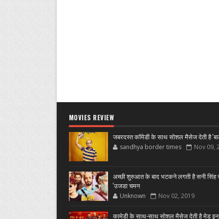
MOVIES REVIEW
जबरदस्त कॉमेडी के साथ सोशल मैसेज देती है 'बा
sandhya border times
Nov 09, 
अच्छी शुरुआत के बाद भटकने लगती है सनी सिंह स
'उजडा चमन
Unknown
Nov 02, 2019
कामेडी के साथ-साथ सोशल मैसेज देती है मेड इन