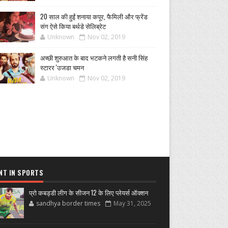
20 साल की हुईं शनाया कपूर, फैमिली और फ्रेंड
संग ऐसे किया बर्थडे सेलिब्रेट
Unknown
Nov 02, 2019
अच्छी शुरुआत के बाद भटकने लगती है सनी सिंह
स्टारर 'उजडा चमन
Unknown
Nov 02, 2019
NT IN SPORTS
प्रो कबड्डी लीग के सीजन 12 के लिए प्लेयर्स ऑक्शन
sandhya border times
May 31, 2025