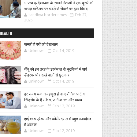
भाजपा प्रदेशाध्यक्ष के सामने नेताओं ने एक-दूसरे को
थप्पड़ मारे:मंच पर चढऩे से रोकने पर हुआ विवाद
sandhya border times
Feb 27,
2025
HEALTH
जरूरी है पैरों की देखभाल
Unknown
Oct 14, 2019
नींबू को इन तरह के इस्तेमाल से चुटकियों में पाएं
डैंड्रफ और रूखे बालों से छुटकारा
Unknown
Oct 14, 2019
हर समय थकान महसूस होना क्रोनिक फटीग
सिंड्रोम के हैं संकेत, जानें कारण और बचाव
Unknown
Feb 12, 2019
हाई ब्लड प्रेशर और कोलेस्ट्राल में बहुत फायदेमंद
है अदरक
Unknown
Feb 12, 2019