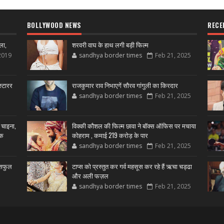
BOLLYWOOD NEWS
RECE
ला,
शरवरी वाघ के हाथ लगी बड़ी फिल्म
2019
sandhya border times
Feb 21, 2025
्टारर
राजकुमार राव निभाएगें सौरव गांगुली का किरदार
sandhya border times
Feb 21, 2025
 चाइना,
विक्की कौशल की फिल्म छावा ने बॉक्स ऑफिस पर मचाया
शक
कोहराम , कमाई 219 करोड़ के पार
sandhya border times
Feb 21, 2025
उसफुल
टाप्स को प्रस्तुत कर गर्व महसूस कर रहे हैं ऋचा चड्ढा
और अली फज़ल
sandhya border times
Feb 21, 2025