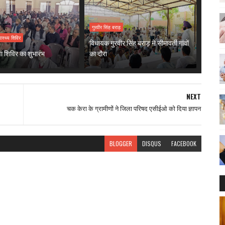
गुरवीर सिंह बराड़
वास्थ्य शिविर
विधायक गुरवीर सिंह बराड़ ने सीमावर्ती गांवों
ेवा शिविर का शुभारंभ
का दौरा
NEXT
चक केरा के ग्रामीणों ने जिला परिषद एसीईओ को दिया ज्ञापन
BLOGGER
DISQUS
FACEBOOK