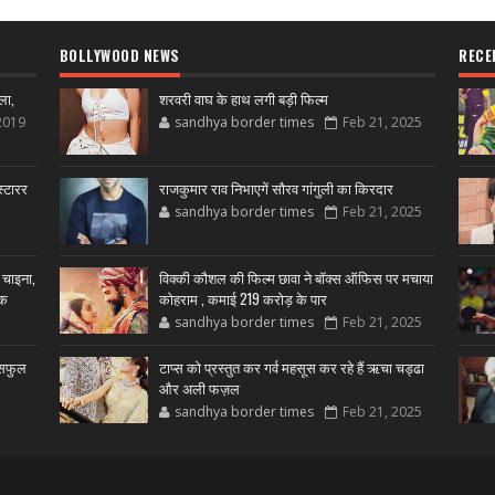
BOLLYWOOD NEWS
RECE
ला,
शरवरी वाघ के हाथ लगी बड़ी फिल्म
2019
sandhya border times
Feb 21, 2025
्टारर
राजकुमार राव निभाएगें सौरव गांगुली का किरदार
sandhya border times
Feb 21, 2025
 चाइना,
विक्की कौशल की फिल्म छावा ने बॉक्स ऑफिस पर मचाया
शक
कोहराम , कमाई 219 करोड़ के पार
sandhya border times
Feb 21, 2025
उसफुल
टाप्स को प्रस्तुत कर गर्व महसूस कर रहे हैं ऋचा चड्ढा
और अली फज़ल
sandhya border times
Feb 21, 2025