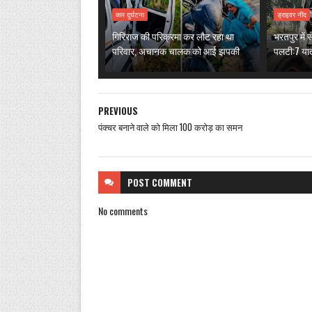
कार दुर्घटना
ड्राइवर नींद
गिरिराज की परिक्रमा कर लौट रहा था
भरतपुर में
परिवार, अचानक चालक को आई झपकी
पलटी:7 या
PREVIOUS
पंक्चर बनाने वाले को मिला 100 करोड़ का समन
POST
COMMENT
No comments