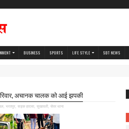
INMENT
BUSINESS
SPORTS
LIFE STYLE
SBT NEWS
ा परिवार, अचानक चालक को आई झपकी
यल
,
भरतपुर
,
सड़क हादसा
,
सुखावली
,
सेवर थाना