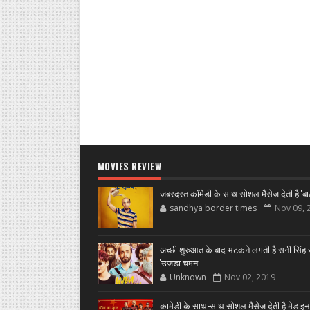
MOVIES REVIEW
जबरदस्त कॉमेडी के साथ सोशल मैसेज देती है 'बा
sandhya border times
Nov 09, 
अच्छी शुरुआत के बाद भटकने लगती है सनी सिंह स
'उजडा चमन
Unknown
Nov 02, 2019
कामेडी के साथ-साथ सोशल मैसेज देती है मेड इन