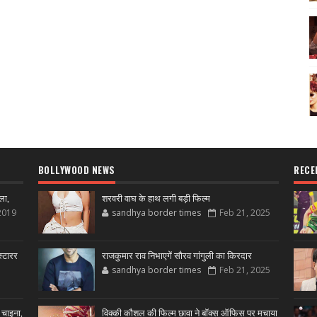
BOLLYWOOD NEWS
RECE
ला,
शरवरी वाघ के हाथ लगी बड़ी फिल्म
2019
sandhya border times
Feb 21, 2025
्टारर
राजकुमार राव निभाएगें सौरव गांगुली का किरदार
sandhya border times
Feb 21, 2025
 चाइना,
विक्की कौशल की फिल्म छावा ने बॉक्स ऑफिस पर मचाया