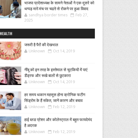
भाजपा प्रदेशाध्यक्ष के सामने नेताओं ने एक-दूसरे को
थप्पड़ मारे:मंच पर चढऩे से रोकने पर हुआ विवाद
sandhya border times
Feb 27,
2025
HEALTH
जरूरी है पैरों की देखभाल
Unknown
Oct 14, 2019
नींबू को इन तरह के इस्तेमाल से चुटकियों में पाएं
डैंड्रफ और रूखे बालों से छुटकारा
Unknown
Oct 14, 2019
हर समय थकान महसूस होना क्रोनिक फटीग
सिंड्रोम के हैं संकेत, जानें कारण और बचाव
Unknown
Feb 12, 2019
हाई ब्लड प्रेशर और कोलेस्ट्राल में बहुत फायदेमंद
है अदरक
Unknown
Feb 12, 2019