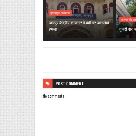
एसएमएस अस्पताल
अजमेर सेंट्र
जयपुर केंद्रीय कारागार में बंदी पर जानलेवा
हमला
दूसरी बार च
POST
COMMENT
No comments