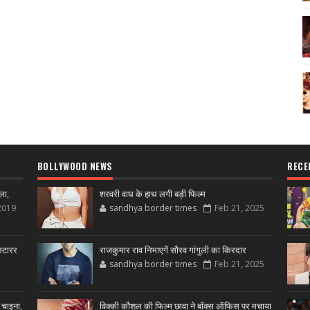
BOLLYWOOD NEWS
RECE
ला,
शरवरी वाघ के हाथ लगी बड़ी फिल्म
2019
sandhya border times
Feb 21, 2025
्टारर
राजकुमार राव निभाएगें सौरव गांगुली का किरदार
sandhya border times
Feb 21, 2025
 चाइना,
विक्की कौशल की फिल्म छावा ने बॉक्स ऑफिस पर मचाया