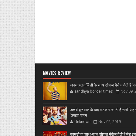
MOVIES REVIEW
जबरदस्त कॉमेडी के साथ सोशल मैसेज देती है 'बा
sandhya border times
Nov 09, 
अच्छी शुरुआत के बाद भटकने लगती है सनी सिंह स
'उजडा चमन
Unknown
Nov 02, 2019
कामेडी के साथ-साथ सोशल मैसेज देती है मेड इन