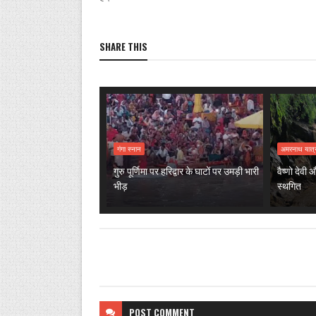
SHARE THIS
गंगा स्नान
अमरनाथ यात्
गुरु पूर्णिमा पर हरिद्वार के घाटों पर उमड़ी भारी
वैष्णो देवी
भीड़
स्थगित
POST
COMMENT