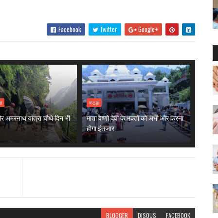
Facebook
Twitter
Google+
रा
कटड़ा
 और अमरनाथ यात्रा चौथे दिन भी
माता वैष्णो देवी के भक्तों को अभी और करना
होगा इंतजार
BLOGGER
DISQUS
FACEBOOK