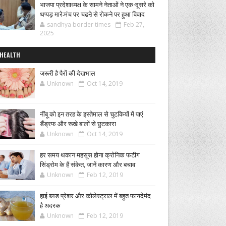
भाजपा प्रदेशाध्यक्ष के सामने नेताओं ने एक-दूसरे को
थप्पड़ मारे:मंच पर चढऩे से रोकने पर हुआ विवाद
sandhya border times
Feb 27,
2025
HEALTH
जरूरी है पैरों की देखभाल
Unknown
Oct 14, 2019
नींबू को इन तरह के इस्तेमाल से चुटकियों में पाएं
डैंड्रफ और रूखे बालों से छुटकारा
Unknown
Oct 14, 2019
हर समय थकान महसूस होना क्रोनिक फटीग
सिंड्रोम के हैं संकेत, जानें कारण और बचाव
Unknown
Feb 12, 2019
हाई ब्लड प्रेशर और कोलेस्ट्राल में बहुत फायदेमंद
है अदरक
Unknown
Feb 12, 2019