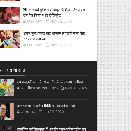
20 साल की हुईं शनाया कपूर, फैमिली और फ्रेंड
संग ऐसे किया बर्थडे सेलिब्रेट
Unknown
Nov 02, 2019
अच्छी शुरुआत के बाद भटकने लगती है सनी सिंह
स्टारर 'उजडा चमन
Unknown
Nov 02, 2019
NT IN SPORTS
प्रो कबड्डी लीग के सीजन 12 के लिए प्लेयर्स ऑक्शन
sandhya border times
May 31, 2025
खेल मंत्रालय करेगा 1500 प्रशिक्षकों की भर्ती
Unknown
Jan 25, 2020
ओलंपिक क्वॉलिफायर में भारतीय पुरुष-महिला टीमों का