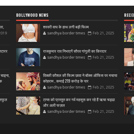
BOLLYWOOD NEWS
RECE
ला,
शरवरी वाघ के हाथ लगी बड़ी फिल्म
2019
sandhya border times
Feb 21, 2025
्टारर
राजकुमार राव निभाएगें सौरव गांगुली का किरदार
sandhya border times
Feb 21, 2025
 चाइना,
विक्की कौशल की फिल्म छावा ने बॉक्स ऑफिस पर मचाया
शक
कोहराम , कमाई 219 करोड़ के पार
sandhya border times
Feb 21, 2025
उसफुल
टाप्स को प्रस्तुत कर गर्व महसूस कर रहे हैं ऋचा चड्ढा
और अली फज़ल
sandhya border times
Feb 21, 2025