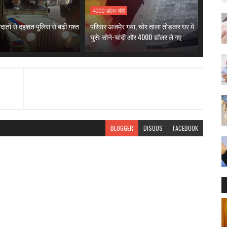
4000 डॉलर चोरी
दातों से दहशत पुलिस से बढ़ी गश्त
परिवार अजमेर गया, चोर ताला तोड़कर घर में
घुसे: सोने-चांदी और 4000 डॉलर ले गए
BLOGGER
DISQUS
FACEBOOK