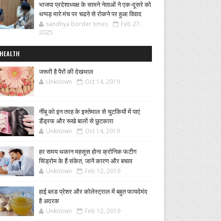
भाजपा प्रदेशाध्यक्ष के सामने नेताओं ने एक-दूसरे को
थप्पड़ मारे:मंच पर चढऩे से रोकने पर हुआ विवाद
sandhya border times
Feb 27,
2025
HEALTH
जरूरी है पैरों की देखभाल
Unknown
Oct 14, 2019
नींबू को इन तरह के इस्तेमाल से चुटकियों में पाएं
डैंड्रफ और रूखे बालों से छुटकारा
Unknown
Oct 14, 2019
हर समय थकान महसूस होना क्रोनिक फटीग
सिंड्रोम के हैं संकेत, जानें कारण और बचाव
Unknown
Feb 12, 2019
हाई ब्लड प्रेशर और कोलेस्ट्राल में बहुत फायदेमंद
है अदरक
Unknown
Feb 12, 2019