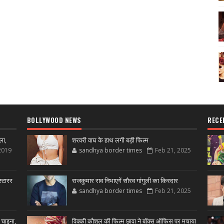
BOLLYWOOD NEWS
RECE
ला,
शरवरी वाघ के हाथ लगी बड़ी फिल्म
2019
sandhya border times
Feb 21, 2025
्टारर
राजकुमार राव निभाएगें सौरव गांगुली का किरदार
sandhya border times
Feb 21, 2025
 चाइना,
विक्की कौशल की फिल्म छावा ने बॉक्स ऑफिस पर मचाया