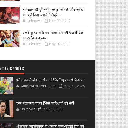
20 साल की हुईं शनाया कपूर, फैमिली और फ्रेंड
संग ऐसे किया बर्थडे सेलिब्रेट
Unknown
Nov 02, 2019
अच्छी शुरुआत के बाद भटकने लगती है सनी सिंह
स्टारर 'उजडा चमन
Unknown
Nov 02, 2019
NT IN SPORTS
प्रो कबड्डी लीग के सीजन 12 के लिए प्लेयर्स ऑक्शन
sandhya border times
May 31, 2025
खेल मंत्रालय करेगा 1500 प्रशिक्षकों की भर्ती
Unknown
Jan 25, 2020
ओलंपिक क्वॉलिफायर में भारतीय पुरुष-महिला टीमों का