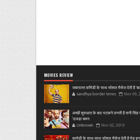
MOVIES REVIEW
जबरदस्त कॉमेडी के साथ सोशल मैसेज देती है 'बा
sandhya border times
Nov 09, 
अच्छी शुरुआत के बाद भटकने लगती है सनी सिंह स
'उजडा चमन
Unknown
Nov 02, 2019
कामेडी के साथ-साथ सोशल मैसेज देती है मेड इन