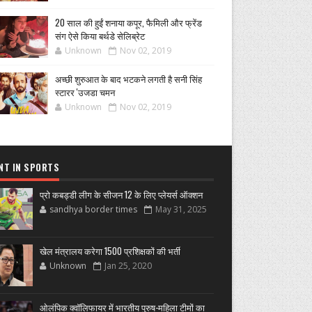
20 साल की हुईं शनाया कपूर, फैमिली और फ्रेंड
संग ऐसे किया बर्थडे सेलिब्रेट
Unknown
Nov 02, 2019
अच्छी शुरुआत के बाद भटकने लगती है सनी सिंह
स्टारर 'उजडा चमन
Unknown
Nov 02, 2019
NT IN SPORTS
प्रो कबड्डी लीग के सीजन 12 के लिए प्लेयर्स ऑक्शन
sandhya border times
May 31, 2025
खेल मंत्रालय करेगा 1500 प्रशिक्षकों की भर्ती
Unknown
Jan 25, 2020
ओलंपिक क्वॉलिफायर में भारतीय पुरुष-महिला टीमों का