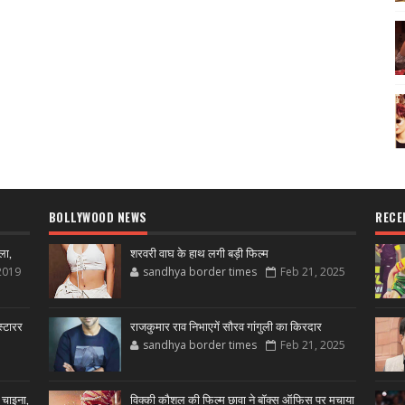
BOLLYWOOD NEWS
RECE
ला,
शरवरी वाघ के हाथ लगी बड़ी फिल्म
2019
sandhya border times
Feb 21, 2025
्टारर
राजकुमार राव निभाएगें सौरव गांगुली का किरदार
sandhya border times
Feb 21, 2025
 चाइना,
विक्की कौशल की फिल्म छावा ने बॉक्स ऑफिस पर मचाया