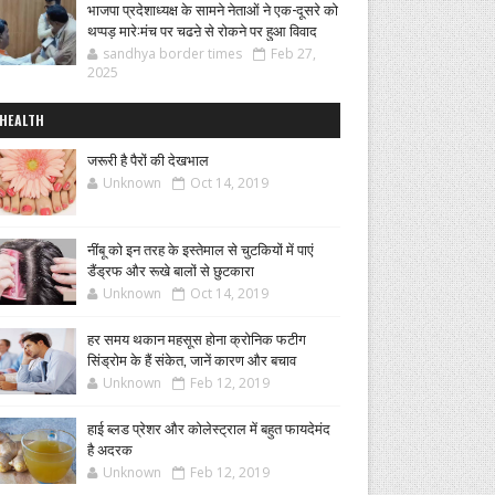
भाजपा प्रदेशाध्यक्ष के सामने नेताओं ने एक-दूसरे को
थप्पड़ मारे:मंच पर चढऩे से रोकने पर हुआ विवाद
sandhya border times
Feb 27,
2025
HEALTH
जरूरी है पैरों की देखभाल
Unknown
Oct 14, 2019
नींबू को इन तरह के इस्तेमाल से चुटकियों में पाएं
डैंड्रफ और रूखे बालों से छुटकारा
Unknown
Oct 14, 2019
हर समय थकान महसूस होना क्रोनिक फटीग
सिंड्रोम के हैं संकेत, जानें कारण और बचाव
Unknown
Feb 12, 2019
हाई ब्लड प्रेशर और कोलेस्ट्राल में बहुत फायदेमंद
है अदरक
Unknown
Feb 12, 2019