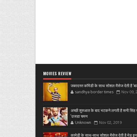
MOVIES REVIEW
जबरदस्त कॉमेडी के साथ सोशल मैसेज देती है 'बा
sandhya border times
Nov 09, 
अच्छी शुरुआत के बाद भटकने लगती है सनी सिंह स
'उजडा चमन
Unknown
Nov 02, 2019
कामेडी के साथ-साथ सोशल मैसेज देती है मेड इन