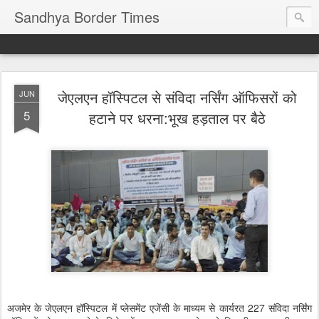
Sandhya Border Times
जेएलएन हॉस्पिटल से संविदा नर्सिंग ऑफिसरों को
JUN
5
हटाने पर धरना:भूख हड़ताल पर बैठे
अजमेर के जेएलएन हॉस्पिटल में प्लेसमेंट एजेंसी के माध्यम से कार्यरत 227 संविदा नर्सिंग