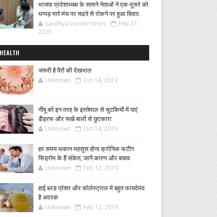
भाजपा प्रदेशाध्यक्ष के सामने नेताओं ने एक-दूसरे को
थप्पड़ मारे:मंच पर चढऩे से रोकने पर हुआ विवाद
sandhya border times
Feb 27,
2025
HEALTH
जरूरी है पैरों की देखभाल
Unknown
Oct 14, 2019
नींबू को इन तरह के इस्तेमाल से चुटकियों में पाएं
डैंड्रफ और रूखे बालों से छुटकारा
Unknown
Oct 14, 2019
हर समय थकान महसूस होना क्रोनिक फटीग
सिंड्रोम के हैं संकेत, जानें कारण और बचाव
Unknown
Feb 12, 2019
हाई ब्लड प्रेशर और कोलेस्ट्राल में बहुत फायदेमंद
है अदरक
Unknown
Feb 12, 2019