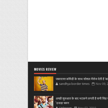
MOVIES REVIEW
जबरदस्त कॉमेडी के साथ सोशल मैसेज देती है 'बा
sandhya border times
Nov 09, 
अच्छी शुरुआत के बाद भटकने लगती है सनी सिंह स
'उजडा चमन
Unknown
Nov 02, 2019