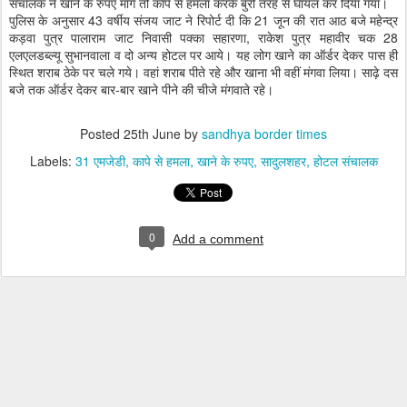
संचालक ने खाने के रुपए मांगे तो कापे से हमला करके बुरी तरह से घायल कर दिया गया।
पुलिस के अनुसार 43 वर्षीय संजय जाट ने रिपोर्ट दी कि 21 जून की रात आठ बजे महेन्द्र
कड़वा पुत्र पालाराम जाट निवासी पक्का सहारणा, राकेश पुत्र महावीर चक 28
एलएलडब्ल्यू सुभानवाला व दो अन्य होटल पर आये। यह लोग खाने का ऑर्डर देकर पास ही
स्थित शराब ठेके पर चले गये। वहां शराब पीते रहे और खाना भी वहीं मंगवा लिया। साढ़े दस
बजे तक ऑर्डर देकर बार-बार खाने पीने की चीजे मंगवाते रहे।
Posted
25th June
by
sandhya border times
Labels:
31 एमजेडी
कापे से हमला
खाने के रुपए
सादुलशहर
होटल संचालक
0
Add a comment