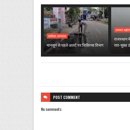
तापमान बढ़ोतर
एमबीएस अस्पताल
राजस्थान मे
मानसून से पहले अलर्ट पर चिकित्सा विभाग
रात-सुबह 
POST
COMMENT
No comments