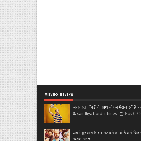
MOVIES REVIEW
जबरदस्त कॉमेडी के साथ सोशल मैसेज देती है 'बा
sandhya border times
Nov 09, 
अच्छी शुरुआत के बाद भटकने लगती है सनी सिंह स
'उजडा चमन