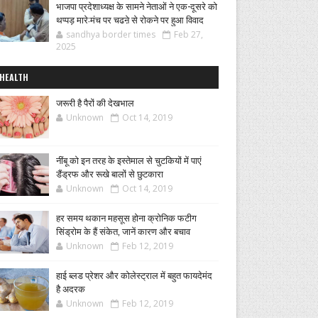
भाजपा प्रदेशाध्यक्ष के सामने नेताओं ने एक-दूसरे को
थप्पड़ मारे:मंच पर चढऩे से रोकने पर हुआ विवाद
sandhya border times
Feb 27,
2025
HEALTH
जरूरी है पैरों की देखभाल
Unknown
Oct 14, 2019
नींबू को इन तरह के इस्तेमाल से चुटकियों में पाएं
डैंड्रफ और रूखे बालों से छुटकारा
Unknown
Oct 14, 2019
हर समय थकान महसूस होना क्रोनिक फटीग
सिंड्रोम के हैं संकेत, जानें कारण और बचाव
Unknown
Feb 12, 2019
हाई ब्लड प्रेशर और कोलेस्ट्राल में बहुत फायदेमंद
है अदरक
Unknown
Feb 12, 2019