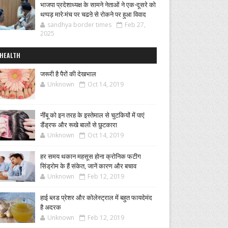
भाजपा प्रदेशाध्यक्ष के सामने नेताओं ने एक-दूसरे को
थप्पड़ मारे:मंच पर चढऩे से रोकने पर हुआ विवाद
sandhya border times
Feb 27,
2025
HEALTH
जरूरी है पैरों की देखभाल
Unknown
Oct 14, 2019
नींबू को इन तरह के इस्तेमाल से चुटकियों में पाएं
डैंड्रफ और रूखे बालों से छुटकारा
Unknown
Oct 14, 2019
हर समय थकान महसूस होना क्रोनिक फटीग
सिंड्रोम के हैं संकेत, जानें कारण और बचाव
Unknown
Feb 12, 2019
हाई ब्लड प्रेशर और कोलेस्ट्राल में बहुत फायदेमंद
है अदरक
Unknown
Feb 12, 2019