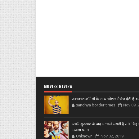
MOVIES REVIEW
जबरदस्त कॉमेडी के साथ सोशल मैसेज देती है 'बा
sandhya border times
Nov 09, 
अच्छी शुरुआत के बाद भटकने लगती है सनी सिंह स
'उजडा चमन
Unknown
Nov 02, 2019