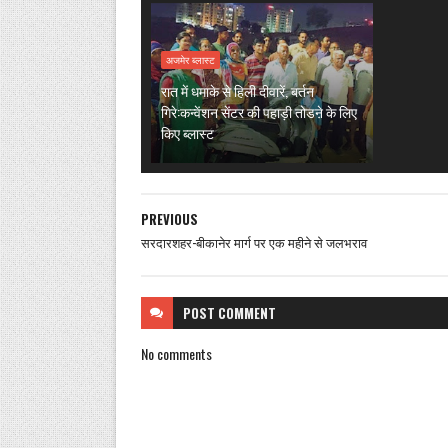
अजमेर ब्लास्ट
रात में धमाके से हिली दीवारें, बर्तन
गिरे:कन्वेंशन सेंटर की पहाड़ी तोडऩे के लिए
किए ब्लास्ट
PREVIOUS
सरदारशहर-बीकानेर मार्ग पर एक महीने से जलभराव
POST
COMMENT
No comments