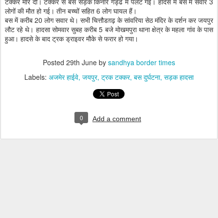
टक्कर मार दी। टक्कर से बस सड़क किनारे गड्ढे में पलट गई। हादसे में बस में सवार 3
लोगों की मौत हो गई। तीन बच्चों सहित 6 लोग घायल हैं।
बस में करीब 20 लोग सवार थे। सभी चित्तौडग़ढ़ के सांवरिया सेठ मंदिर के दर्शन कर जयपुर
लौट रहे थे। हादसा सोमवार सुबह करीब 5 बजे मोखमपुरा थाना क्षेत्र के महला गांव के पास
हुआ। हादसे के बाद ट्रक ड्राइवर मौके से फरार हो गया।
Posted
29th June
by
sandhya border times
Labels:
अजमेर हाईवे
जयपुर
ट्रक टक्कर
बस दुर्घटना
सड़क हादसा
0
Add a comment