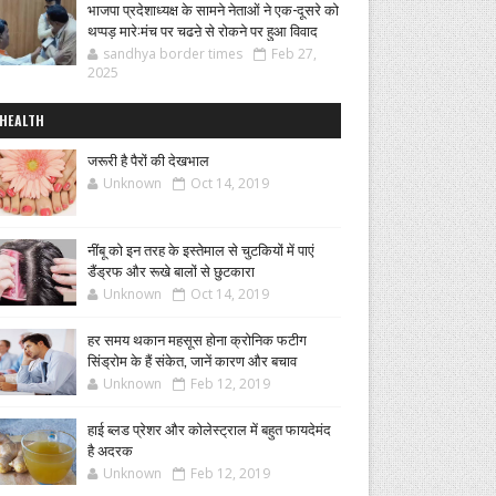
भाजपा प्रदेशाध्यक्ष के सामने नेताओं ने एक-दूसरे को
थप्पड़ मारे:मंच पर चढऩे से रोकने पर हुआ विवाद
sandhya border times
Feb 27,
2025
HEALTH
जरूरी है पैरों की देखभाल
Unknown
Oct 14, 2019
नींबू को इन तरह के इस्तेमाल से चुटकियों में पाएं
डैंड्रफ और रूखे बालों से छुटकारा
Unknown
Oct 14, 2019
हर समय थकान महसूस होना क्रोनिक फटीग
सिंड्रोम के हैं संकेत, जानें कारण और बचाव
Unknown
Feb 12, 2019
हाई ब्लड प्रेशर और कोलेस्ट्राल में बहुत फायदेमंद
है अदरक
Unknown
Feb 12, 2019