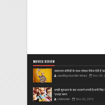
MOVIES REVIEW
जबरदस्त कॉमेडी के साथ सोशल मैसेज देती है 'बा
sandhya border times
Nov 09, 
अच्छी शुरुआत के बाद भटकने लगती है सनी सिंह स
'उजडा चमन
Unknown
Nov 02, 2019