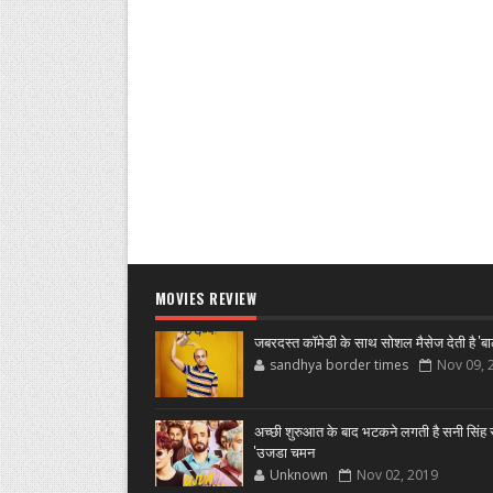
MOVIES REVIEW
जबरदस्त कॉमेडी के साथ सोशल मैसेज देती है 'बा
sandhya border times
Nov 09, 
अच्छी शुरुआत के बाद भटकने लगती है सनी सिंह स
'उजडा चमन
Unknown
Nov 02, 2019