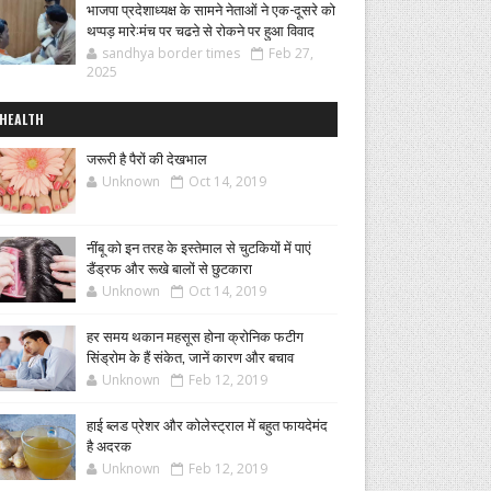
भाजपा प्रदेशाध्यक्ष के सामने नेताओं ने एक-दूसरे को
थप्पड़ मारे:मंच पर चढऩे से रोकने पर हुआ विवाद
sandhya border times
Feb 27,
2025
HEALTH
जरूरी है पैरों की देखभाल
Unknown
Oct 14, 2019
नींबू को इन तरह के इस्तेमाल से चुटकियों में पाएं
डैंड्रफ और रूखे बालों से छुटकारा
Unknown
Oct 14, 2019
हर समय थकान महसूस होना क्रोनिक फटीग
सिंड्रोम के हैं संकेत, जानें कारण और बचाव
Unknown
Feb 12, 2019
हाई ब्लड प्रेशर और कोलेस्ट्राल में बहुत फायदेमंद
है अदरक
Unknown
Feb 12, 2019