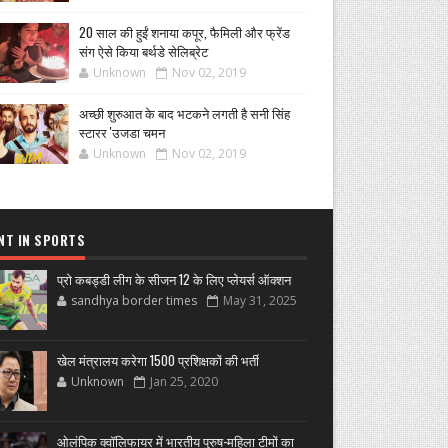
20 साल की हुईं शनाया कपूर, फैमिली और फ्रेंड
संग ऐसे किया बर्थडे सेलिब्रेट
Unknown
Nov 02, 2019
अच्छी शुरुआत के बाद भटकने लगती है सनी सिंह
स्टारर 'उजडा चमन
Unknown
Nov 02, 2019
NT IN SPORTS
प्रो कबड्डी लीग के सीजन 12 के लिए प्लेयर्स ऑक्शन
sandhya border times
May 31, 2025
खेल मंत्रालय करेगा 1500 प्रशिक्षकों की भर्ती
Unknown
Jan 25, 2020
ओलंपिक क्वॉलिफायर में भारतीय पुरुष-महिला टीमों का