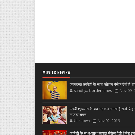
MOVIES REVIEW
जबरदस्त कॉमेडी के साथ सोशल मैसेज देती है 'बा
sandhya border times
Nov 09, 
अच्छी शुरुआत के बाद भटकने लगती है सनी सिंह स
'उजडा चमन
Unknown
Nov 02, 2019
कामेडी के साथ-साथ सोशल मैसेज देती है मेड इन