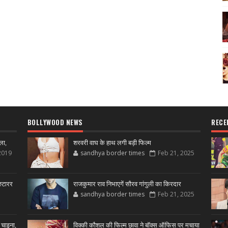
BOLLYWOOD NEWS
RECE
ला,
शरवरी वाघ के हाथ लगी बड़ी फिल्म
2019
sandhya border times
Feb 21, 2025
्टारर
राजकुमार राव निभाएगें सौरव गांगुली का किरदार
sandhya border times
Feb 21, 2025
 चाइना,
विक्की कौशल की फिल्म छावा ने बॉक्स ऑफिस पर मचाया