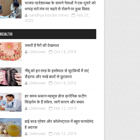
भाजपा प्रदेशाध्यक्ष के सामने नेताओं ने एक-दूसरे को
थप्पड़ मारे:मंच पर चढऩे से रोकने पर हुआ विवाद
sandhya border times
Feb 27,
2025
HEALTH
जरूरी है पैरों की देखभाल
Unknown
Oct 14, 2019
नींबू को इन तरह के इस्तेमाल से चुटकियों में पाएं
डैंड्रफ और रूखे बालों से छुटकारा
Unknown
Oct 14, 2019
हर समय थकान महसूस होना क्रोनिक फटीग
सिंड्रोम के हैं संकेत, जानें कारण और बचाव
Unknown
Feb 12, 2019
हाई ब्लड प्रेशर और कोलेस्ट्राल में बहुत फायदेमंद
है अदरक
Unknown
Feb 12, 2019