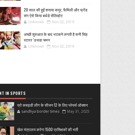
20 साल की हुईं शनाया कपूर, फैमिली और फ्रेंड
संग ऐसे किया बर्थडे सेलिब्रेट
Unknown
Nov 02, 2019
अच्छी शुरुआत के बाद भटकने लगती है सनी सिंह
स्टारर 'उजडा चमन
Unknown
Nov 02, 2019
NT IN SPORTS
प्रो कबड्डी लीग के सीजन 12 के लिए प्लेयर्स ऑक्शन
sandhya border times
May 31, 2025
खेल मंत्रालय करेगा 1500 प्रशिक्षकों की भर्ती