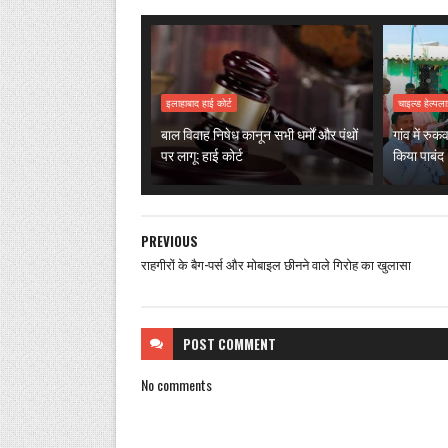
इलाहाबाद हाई कोर्ट
चाइल्ड हेल्प
बाल विवाह निषेध कानून सभी धर्मों और पंथों
गांव में रु
पर लागू: हाई कोर्ट
किया पाबंद
PREVIOUS
राहगीरों के बैग-पर्स और मोबाइल छीनने वाले गिरोह का खुलासा
POST
COMMENT
No comments