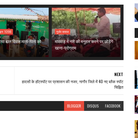
लाइन 1098
गुर्जर समाज
कवाया बाल विवाह:माता-पिता को
मारवाड़ में नशे की मनुहार करने पर छोड़ेंगे
खाना-प्रोग्राम
NEXT
हादसों के हॉटस्पॉट पर प्रशासन की नजर, नागौर जिले में 40 नए ब्लैक स्पॉट
चिह्नित
BLOGGER
DISQUS
FACEBOOK