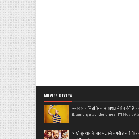
MOVIES REVIEW
जबरदस्त कॉमेडी के साथ सोशल मैसेज देती है 'बा
sandhya border times
Nov 09, 
अच्छी शुरुआत के बाद भटकने लगती है सनी सिंह स
'उजडा चमन