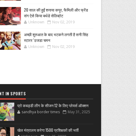
20 साल की हुईं शनाया कपूर, फैमिली और फ्रेंड
संग ऐसे किया बर्थडे सेलिब्रेट
Unknown
Nov 02, 2019
अच्छी शुरुआत के बाद भटकने लगती है सनी सिंह
स्टारर 'उजडा चमन
Unknown
Nov 02, 2019
NT IN SPORTS
प्रो कबड्डी लीग के सीजन 12 के लिए प्लेयर्स ऑक्शन
sandhya border times
May 31, 2025
खेल मंत्रालय करेगा 1500 प्रशिक्षकों की भर्ती