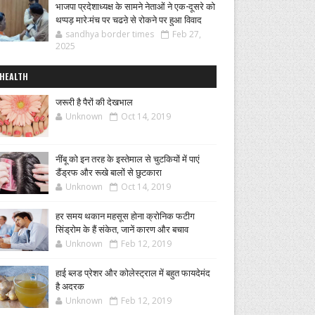
भाजपा प्रदेशाध्यक्ष के सामने नेताओं ने एक-दूसरे को
थप्पड़ मारे:मंच पर चढऩे से रोकने पर हुआ विवाद
sandhya border times
Feb 27,
2025
HEALTH
जरूरी है पैरों की देखभाल
Unknown
Oct 14, 2019
नींबू को इन तरह के इस्तेमाल से चुटकियों में पाएं
डैंड्रफ और रूखे बालों से छुटकारा
Unknown
Oct 14, 2019
हर समय थकान महसूस होना क्रोनिक फटीग
सिंड्रोम के हैं संकेत, जानें कारण और बचाव
Unknown
Feb 12, 2019
हाई ब्लड प्रेशर और कोलेस्ट्राल में बहुत फायदेमंद
है अदरक
Unknown
Feb 12, 2019