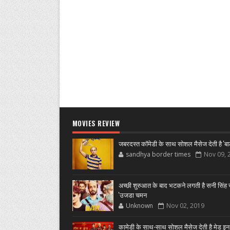
MOVIES REVIEW
जबरदस्त कॉमेडी के साथ सोशल मैसेज देती है 'बा
sandhya border times
Nov 09, 
अच्छी शुरुआत के बाद भटकने लगती है सनी सिंह स
'उजडा चमन
Unknown
Nov 02, 2019
कामेडी के साथ-साथ सोशल मैसेज देती है मेड इन