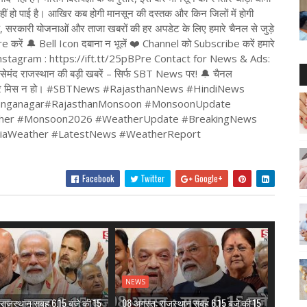
ीं हो पाई है। आखिर कब होगी मानसून की दस्तक और किन जिलों में होगी
ि, सरकारी योजनाओं और ताजा खबरों की हर अपडेट के लिए हमारे चैनल से जुड़े
hare करें 🔔 Bell Icon दबाना न भूलें ❤️ Channel को Subscribe करें हमारे
Uf Instagram : https://ift.tt/25pBPre Contact for News & Ads:
द राजस्थान की बड़ी खबरें – सिर्फ SBT News पर! 🔔 चैनल
कोई खबर मिस न हो। #SBTNews #RajasthanNews #HindiNews
anganagar#RajasthanMonsoon #MonsoonUpdate
ther #Monsoon2026 #WeatherUpdate #BreakingNews
diaWeather #LatestNews #WeatherReport
Facebook
Twitter
Google+
NEWS
राजस्थान सुबह 6.15 बजे की 15
08 अगस्त: राजस्थान सुबह 6.15 बजे की 15