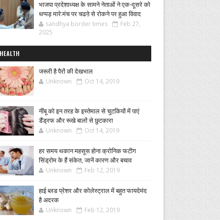
भाजपा प्रदेशाध्यक्ष के सामने नेताओं ने एक-दूसरे को
थप्पड़ मारे:मंच पर चढऩे से रोकने पर हुआ विवाद
sandhya border times
Feb 27,
2025
HEALTH
जरूरी है पैरों की देखभाल
Unknown
Oct 14, 2019
नींबू को इन तरह के इस्तेमाल से चुटकियों में पाएं
डैंड्रफ और रूखे बालों से छुटकारा
Unknown
Oct 14, 2019
हर समय थकान महसूस होना क्रोनिक फटीग
सिंड्रोम के हैं संकेत, जानें कारण और बचाव
Unknown
Feb 12, 2019
हाई ब्लड प्रेशर और कोलेस्ट्राल में बहुत फायदेमंद
है अदरक
Unknown
Feb 12, 2019