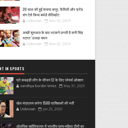
20 साल की हुईं शनाया कपूर, फैमिली और फ्रेंड
संग ऐसे किया बर्थडे सेलिब्रेट
Unknown
Nov 02, 2019
अच्छी शुरुआत के बाद भटकने लगती है सनी सिंह
स्टारर 'उजडा चमन
Unknown
Nov 02, 2019
NT IN SPORTS
प्रो कबड्डी लीग के सीजन 12 के लिए प्लेयर्स ऑक्शन
sandhya border times
May 31, 2025
खेल मंत्रालय करेगा 1500 प्रशिक्षकों की भर्ती
Unknown
Jan 25, 2020
ओलंपिक क्वॉलिफायर में भारतीय पुरुष-महिला टीमों का