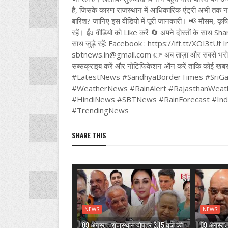
है, जिसके कारण राजस्थान में आधिकारिक एंट्री अभी तक नह
बारिश? जानिए इस वीडियो में पूरी जानकारी। 📢 मौसम, कृष
रहें। 👍 वीडियो को Like करें 🔄 अपने दोस्तों के साथ S
साथ जुड़े रहें: Facebook : https://ift.tt/XOI3t
sbtnews.in@gmail.com 👉 अब ताज़ा और सबसे भरोसेमं
सब्सक्राइब करें और नोटिफिकेशन ऑन करें ताकि 
#LatestNews #SandhyaBorderTimes #SriG
#WeatherNews #RainAlert #RajasthanWea
#HindiNews #SBTNews #RainForecast #In
#TrendingNews
SHARE THIS
NEWS
NEWS
09 अगस्त : राजस्थान दोपहर 3.15 बजे की
09 अगस्त: 