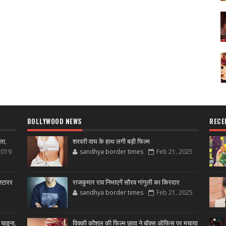
BOLLYWOOD NEWS
RECE
ला,
शरवरी वाघ के हाथ लगी बड़ी फिल्म
2019
sandhya border times
Feb 21, 2025
्टारर
राजकुमार राव निभाएगें सौरव गांगुली का किरदार
sandhya border times
Feb 21, 2025
 चाइना,
विक्की कौशल की फिल्म छावा ने बॉक्स ऑफिस पर मचाया