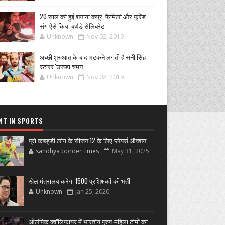
20 साल की हुईं शनाया कपूर, फैमिली और फ्रेंड
संग ऐसे किया बर्थडे सेलिब्रेट
Unknown
Nov 02, 2019
अच्छी शुरुआत के बाद भटकने लगती है सनी सिंह
स्टारर 'उजडा चमन
Unknown
Nov 02, 2019
NT IN SPORTS
प्रो कबड्डी लीग के सीजन 12 के लिए प्लेयर्स ऑक्शन
sandhya border times
May 31, 2025
खेल मंत्रालय करेगा 1500 प्रशिक्षकों की भर्ती
Unknown
Jan 25, 2020
ओलंपिक क्वॉलिफायर में भारतीय पुरुष-महिला टीमों का