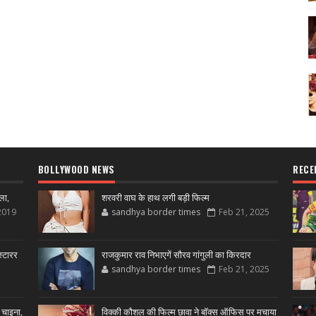
BOLLYWOOD NEWS
RECE
ला,
शरवरी वाघ के हाथ लगी बड़ी फिल्म
2019
sandhya border times
Feb 21, 2025
्टारर
राजकुमार राव निभाएगें सौरव गांगुली का किरदार
sandhya border times
Feb 21, 2025
 चाइना,
विक्की कौशल की फिल्म छावा ने बॉक्स ऑफिस पर मचाया