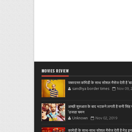
MOVIES REVIEW
जबरदस्त कॉमेडी के साथ सोशल मैसेज देती है 'बा
sandhya border times
Nov 09, 
अच्छी शुरुआत के बाद भटकने लगती है सनी सिंह स
'उजडा चमन
Unknown
Nov 02, 2019
कामेडी के साथ-साथ सोशल मैसेज देती है मेड इन