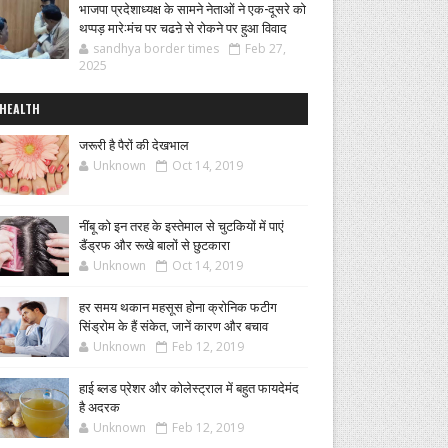
भाजपा प्रदेशाध्यक्ष के सामने नेताओं ने एक-दूसरे को
थप्पड़ मारे:मंच पर चढऩे से रोकने पर हुआ विवाद
sandhya border times
Feb 27,
2025
HEALTH
जरूरी है पैरों की देखभाल
Unknown
Oct 14, 2019
नींबू को इन तरह के इस्तेमाल से चुटकियों में पाएं
डैंड्रफ और रूखे बालों से छुटकारा
Unknown
Oct 14, 2019
हर समय थकान महसूस होना क्रोनिक फटीग
सिंड्रोम के हैं संकेत, जानें कारण और बचाव
Unknown
Feb 12, 2019
हाई ब्लड प्रेशर और कोलेस्ट्राल में बहुत फायदेमंद
है अदरक
Unknown
Feb 12, 2019