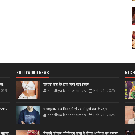
BOLLYWOOD NEWS
RECE
ला,
शरवरी वाघ के हाथ लगी बड़ी फिल्म
2019
sandhya border times
Feb 21, 2025
्टारर
राजकुमार राव निभाएगें सौरव गांगुली का किरदार
sandhya border times
Feb 21, 2025
 चाइना,
विक्की कौशल की फिल्म छावा ने बॉक्स ऑफिस पर मचाया