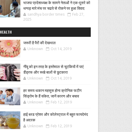
भाजपा प्रदेशाध्यक्ष के सामने नेताओं ने एक-दूसरे को
थप्पड़ मारे:मंच पर चढऩे से रोकने पर हुआ विवाद
sandhya border times
Feb 27,
2025
HEALTH
जरूरी है पैरों की देखभाल
Unknown
Oct 14, 2019
नींबू को इन तरह के इस्तेमाल से चुटकियों में पाएं
डैंड्रफ और रूखे बालों से छुटकारा
Unknown
Oct 14, 2019
हर समय थकान महसूस होना क्रोनिक फटीग
सिंड्रोम के हैं संकेत, जानें कारण और बचाव
Unknown
Feb 12, 2019
हाई ब्लड प्रेशर और कोलेस्ट्राल में बहुत फायदेमंद
है अदरक
Unknown
Feb 12, 2019