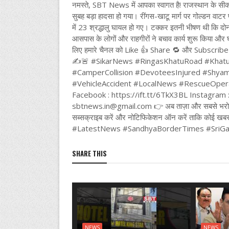
नमस्ते, SBT News में आपका स्वागत है! राजस्थान के सीकर ज
सुबह बड़ा हादसा हो गया। रींगस-खाटू मार्ग पर गोल्डन वाटर
में 23 श्रद्धालु घायल हो गए। टक्कर इतनी भीषण थी कि दोनों 
आसपास के लोगों और राहगीरों ने बचाव कार्य शुरू किया और 
लिए हमारे चैनल को Like 👍 Share 🔁 और Subscribe 
✍️🚨 #SikarNews #RingasKhatuRoad #Khat
#CamperCollision #DevoteesInjured #Shy
#VehicleAccident #LocalNews #RescueOperatio
Facebook : https://ift.tt/6TkX3BL Instagram 
sbtnews.in@gmail.com 👉 अब ताज़ा और सबसे भरोसेमं
सब्सक्राइब करें और नोटिफिकेशन ऑन करें ताकि 
#LatestNews #SandhyaBorderTimes #SriGa
SHARE THIS
NEWS
NEWS