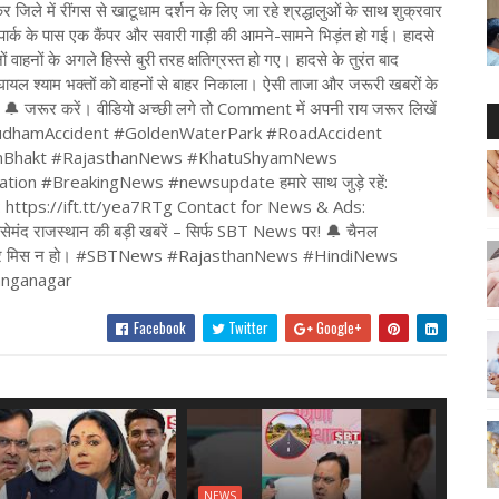
िले में रींगस से खाटूधाम दर्शन के लिए जा रहे श्रद्धालुओं के साथ शुक्रवार
 पार्क के पास एक कैंपर और सवारी गाड़ी की आमने-सामने भिड़ंत हो गई। हादसे
वाहनों के अगले हिस्से बुरी तरह क्षतिग्रस्त हो गए। हादसे के तुरंत बाद
घायल श्याम भक्तों को वाहनों से बाहर निकाला। ऐसी ताजा और जरूरी खबरों के
 जरूर करें। वीडियो अच्छी लगे तो Comment में अपनी राय जरूर लिखें
udhamAccident #GoldenWaterPark #RoadAccident
amBhakt #RajasthanNews #KhatuShyamNews
n #BreakingNews #newsupdate हमारे साथ जुड़े रहें:
: https://ift.tt/yea7RTg Contact for News & Ads:
द राजस्थान की बड़ी खबरें – सिर्फ SBT News पर! 🔔 चैनल
कोई खबर मिस न हो। #SBTNews #RajasthanNews #HindiNews
nganagar
Facebook
Twitter
Google+
NEWS