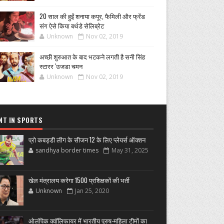
20 साल की हुईं शनाया कपूर, फैमिली और फ्रेंड
संग ऐसे किया बर्थडे सेलिब्रेट
Unknown
Nov 02, 2019
अच्छी शुरुआत के बाद भटकने लगती है सनी सिंह
स्टारर 'उजडा चमन
Unknown
Nov 02, 2019
NT IN SPORTS
प्रो कबड्डी लीग के सीजन 12 के लिए प्लेयर्स ऑक्शन
sandhya border times
May 31, 2025
खेल मंत्रालय करेगा 1500 प्रशिक्षकों की भर्ती
Unknown
Jan 25, 2020
ओलंपिक क्वॉलिफायर में भारतीय पुरुष-महिला टीमों का