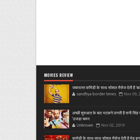
MOVIES REVIEW
जबरदस्त कॉमेडी के साथ सोशल मैसेज देती है 'बा
sandhya border times
Nov 09, 
अच्छी शुरुआत के बाद भटकने लगती है सनी सिंह स
'उजडा चमन
Unknown
Nov 02, 2019
कामेडी के साथ-साथ सोशल मैसेज देती है मेड इन