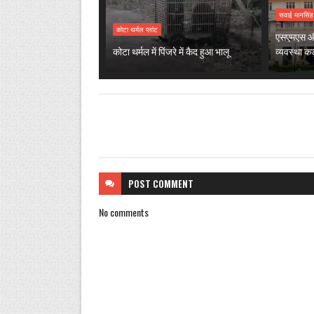
सवाई मानसिं
कोटा थर्मल प्लांट
एसएमएस और 
कोटा थर्मल में पिंजरे में कैद हुआ भालू
व्यवस्था कड
POST
COMMENT
No comments