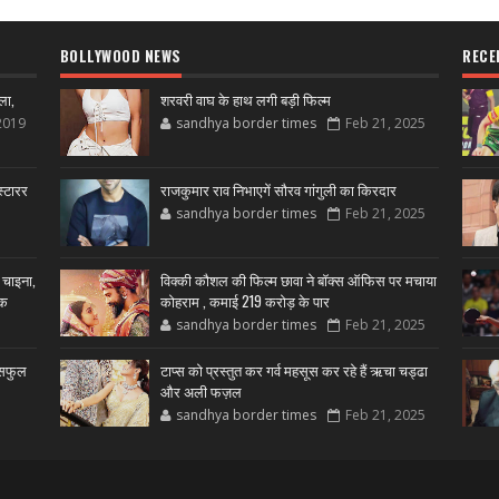
BOLLYWOOD NEWS
RECE
ला,
शरवरी वाघ के हाथ लगी बड़ी फिल्म
2019
sandhya border times
Feb 21, 2025
्टारर
राजकुमार राव निभाएगें सौरव गांगुली का किरदार
sandhya border times
Feb 21, 2025
 चाइना,
विक्की कौशल की फिल्म छावा ने बॉक्स ऑफिस पर मचाया
शक
कोहराम , कमाई 219 करोड़ के पार
sandhya border times
Feb 21, 2025
उसफुल
टाप्स को प्रस्तुत कर गर्व महसूस कर रहे हैं ऋचा चड्ढा
और अली फज़ल
sandhya border times
Feb 21, 2025