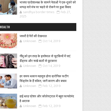
भाजपा प्रदेशाध्यक्ष के सामने नेताओं ने एक-दूसरे को
थप्पड़ मारे:मंच पर चढऩे से रोकने पर हुआ विवाद
sandhya border times
Feb 27,
2025
HEALTH
जरूरी है पैरों की देखभाल
Unknown
Oct 14, 2019
नींबू को इन तरह के इस्तेमाल से चुटकियों में पाएं
डैंड्रफ और रूखे बालों से छुटकारा
Unknown
Oct 14, 2019
हर समय थकान महसूस होना क्रोनिक फटीग
सिंड्रोम के हैं संकेत, जानें कारण और बचाव
Unknown
Feb 12, 2019
हाई ब्लड प्रेशर और कोलेस्ट्राल में बहुत फायदेमंद
है अदरक
Unknown
Feb 12, 2019