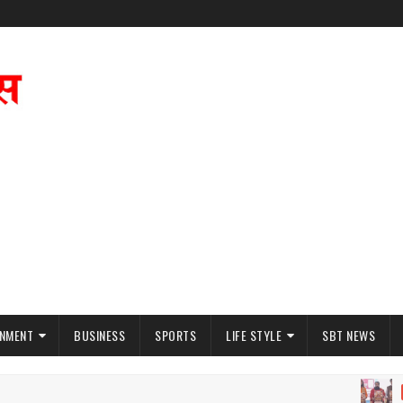
INMENT
BUSINESS
SPORTS
LIFE STYLE
SBT NEWS
गंगाजल