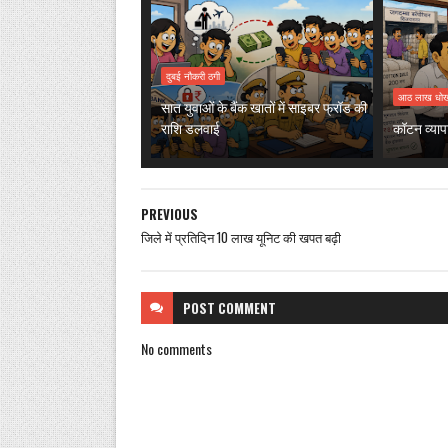
दुबई नौकरी ठगी
आठ लाख धोख
सात युवाओं के बैंक खातों में साइबर फ्रॉड की
राशि डलवाई
कॉटन व्याप
PREVIOUS
जिले में प्रतिदिन 10 लाख यूनिट की खपत बढ़ी
POST
COMMENT
No comments