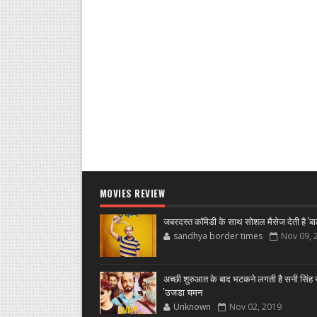
MOVIES REVIEW
जबरदस्त कॉमेडी के साथ सोशल मैसेज देती है 'बा
sandhya border times
Nov 09, 
अच्छी शुरुआत के बाद भटकने लगती है सनी सिंह स
'उजडा चमन
Unknown
Nov 02, 2019