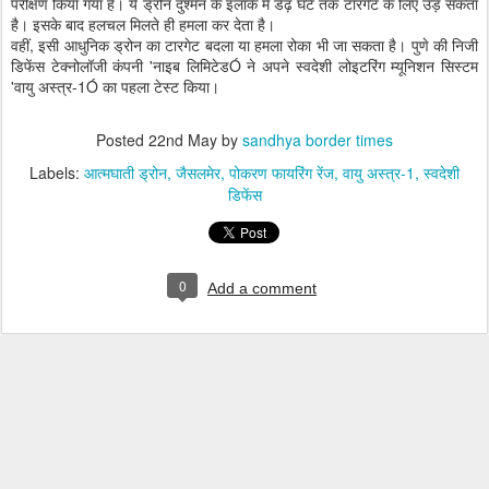
परीक्षण किया गया है। ये ड्रोन दुश्मन के इलाके में डेढ़ घंटे तक टारगेट के लिए उड़ सकता
है। इसके बाद हलचल मिलते ही हमला कर देता है।
वहीं, इसी आधुनिक ड्रोन का टारगेट बदला या हमला रोका भी जा सकता है। पुणे की निजी
डिफेंस टेक्नोलॉजी कंपनी 'नाइब लिमिटेडÓ ने अपने स्वदेशी लोइटरिंग म्यूनिशन सिस्टम
'वायु अस्त्र-1Ó का पहला टेस्ट किया।
Posted
22nd May
by
sandhya border times
Labels:
आत्मघाती ड्रोन
जैसलमेर
पोकरण फायरिंग रेंज
वायु अस्त्र-1
स्वदेशी
डिफेंस
0
Add a comment