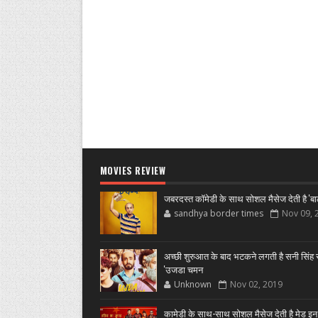
MOVIES REVIEW
जबरदस्त कॉमेडी के साथ सोशल मैसेज देती है 'बा
sandhya border times
Nov 09, 
अच्छी शुरुआत के बाद भटकने लगती है सनी सिंह स
'उजडा चमन
Unknown
Nov 02, 2019
कामेडी के साथ-साथ सोशल मैसेज देती है मेड इन