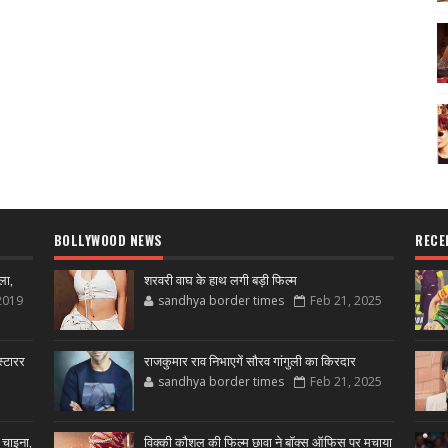
BOLLYWOOD NEWS
RECE
ला,
शरवरी वाघ के हाथ लगी बड़ी फिल्म
2019
sandhya border times
Feb 21, 2025
्टारर
राजकुमार राव निभाएगें सौरव गांगुली का किरदार
sandhya border times
Feb 21, 2025
 चाइना,
विक्की कौशल की फिल्म छावा ने बॉक्स ऑफिस पर मचाया