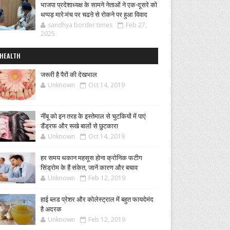
भाजपा प्रदेशाध्यक्ष के सामने नेताओं ने एक-दूसरे को
थप्पड़ मारे:मंच पर चढऩे से रोकने पर हुआ विवाद
sandhya border times
Feb 27,
2025
HEALTH
जरूरी है पैरों की देखभाल
Unknown
Oct 14, 2019
नींबू को इन तरह के इस्तेमाल से चुटकियों में पाएं
डैंड्रफ और रूखे बालों से छुटकारा
Unknown
Oct 14, 2019
हर समय थकान महसूस होना क्रोनिक फटीग
सिंड्रोम के हैं संकेत, जानें कारण और बचाव
Unknown
Feb 12, 2019
हाई ब्लड प्रेशर और कोलेस्ट्राल में बहुत फायदेमंद
है अदरक
Unknown
Feb 12, 2019