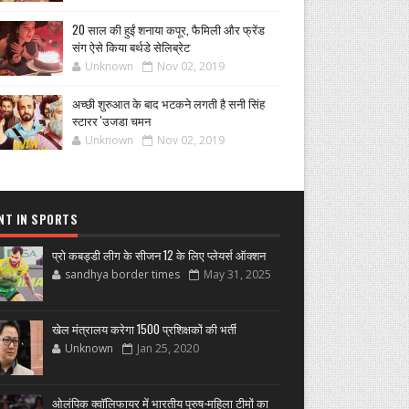
20 साल की हुईं शनाया कपूर, फैमिली और फ्रेंड
संग ऐसे किया बर्थडे सेलिब्रेट
Unknown
Nov 02, 2019
अच्छी शुरुआत के बाद भटकने लगती है सनी सिंह
स्टारर 'उजडा चमन
Unknown
Nov 02, 2019
NT IN SPORTS
प्रो कबड्डी लीग के सीजन 12 के लिए प्लेयर्स ऑक्शन
sandhya border times
May 31, 2025
खेल मंत्रालय करेगा 1500 प्रशिक्षकों की भर्ती
Unknown
Jan 25, 2020
ओलंपिक क्वॉलिफायर में भारतीय पुरुष-महिला टीमों का