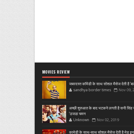
MOVIES REVIEW
जबरदस्त कॉमेडी के साथ सोशल मैसेज देती है 'बा
sandhya border times
Nov 09, 
अच्छी शुरुआत के बाद भटकने लगती है सनी सिंह स
'उजडा चमन
Unknown
Nov 02, 2019
कामेडी के साथ-साथ सोशल मैसेज देती है मेड इन