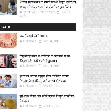
भाजपा प्रदेशाध्यक्ष के सामने नेताओं ने एक-दूसरे को
थप्पड़ मारे:मंच पर चढऩे से रोकने पर हुआ विवाद
sandhya border times
Feb 27,
2025
HEALTH
जरूरी है पैरों की देखभाल
Unknown
Oct 14, 2019
नींबू को इन तरह के इस्तेमाल से चुटकियों में पाएं
डैंड्रफ और रूखे बालों से छुटकारा
Unknown
Oct 14, 2019
हर समय थकान महसूस होना क्रोनिक फटीग
सिंड्रोम के हैं संकेत, जानें कारण और बचाव
Unknown
Feb 12, 2019
हाई ब्लड प्रेशर और कोलेस्ट्राल में बहुत फायदेमंद
है अदरक
Unknown
Feb 12, 2019