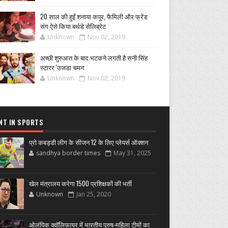
20 साल की हुईं शनाया कपूर, फैमिली और फ्रेंड
संग ऐसे किया बर्थडे सेलिब्रेट
Unknown
Nov 02, 2019
अच्छी शुरुआत के बाद भटकने लगती है सनी सिंह
स्टारर 'उजडा चमन
Unknown
Nov 02, 2019
NT IN SPORTS
प्रो कबड्डी लीग के सीजन 12 के लिए प्लेयर्स ऑक्शन
sandhya border times
May 31, 2025
खेल मंत्रालय करेगा 1500 प्रशिक्षकों की भर्ती
Unknown
Jan 25, 2020
ओलंपिक क्वॉलिफायर में भारतीय पुरुष-महिला टीमों का