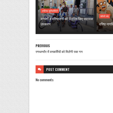
टांटिया यूनिवर्सिटी
फोनपे बंद
दव्यांगों व वरिष्ठजनों को वितरित किए सहायक
उपकरण
वरिष्ठ नाग
PREVIOUS
रणथम्भौर में वनकर्मियों को मिलेंगी रबर गन
POST
COMMENT
No comments