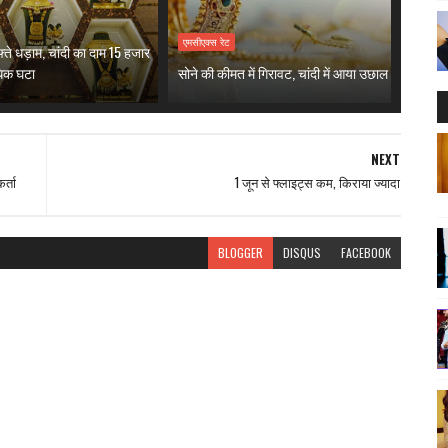
एमसीएक्स रेट
्ते धड़ाम, चांदी का दाम 15 हजार
धिक घटा
सोने की कीमत में गिरावट, चांदी में आया उछाल
NEXT
र्ता
1 जून से फ्लाइट्स कम, किराया ज्यादा
BLOGGER
DISQUS
FACEBOOK