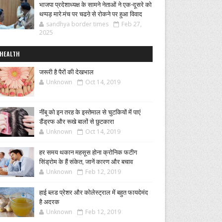
भाजपा प्रदेशाध्यक्ष के सामने नेताओं ने एक-दूसरे को
थप्पड़ मारे:मंच पर चढऩे से रोकने पर हुआ विवाद
sandhya border times
Feb 27,
2025
HEALTH
जरूरी है पैरों की देखभाल
Unknown
Oct 14, 2019
नींबू को इन तरह के इस्तेमाल से चुटकियों में पाएं
डैंड्रफ और रूखे बालों से छुटकारा
Unknown
Oct 14, 2019
हर समय थकान महसूस होना क्रोनिक फटीग
सिंड्रोम के हैं संकेत, जानें कारण और बचाव
Unknown
Feb 12, 2019
हाई ब्लड प्रेशर और कोलेस्ट्राल में बहुत फायदेमंद
है अदरक
Unknown
Feb 12, 2019