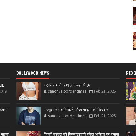
BOLLYWOOD NEWS
RECE
ला,
शरवरी वाघ के हाथ लगी बड़ी फिल्म
2019
sandhya border times
Feb 21, 2025
्टारर
राजकुमार राव निभाएगें सौरव गांगुली का किरदार
sandhya border times
Feb 21, 2025
 चाइना,
विक्की कौशल की फिल्म छावा ने बॉक्स ऑफिस पर मचाया