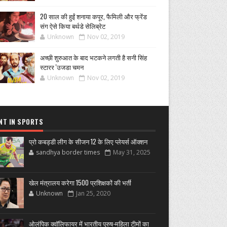
20 साल की हुईं शनाया कपूर, फैमिली और फ्रेंड
संग ऐसे किया बर्थडे सेलिब्रेट
Unknown
Nov 02, 2019
अच्छी शुरुआत के बाद भटकने लगती है सनी सिंह
स्टारर 'उजडा चमन
Unknown
Nov 02, 2019
NT IN SPORTS
प्रो कबड्डी लीग के सीजन 12 के लिए प्लेयर्स ऑक्शन
sandhya border times
May 31, 2025
खेल मंत्रालय करेगा 1500 प्रशिक्षकों की भर्ती
Unknown
Jan 25, 2020
ओलंपिक क्वॉलिफायर में भारतीय पुरुष-महिला टीमों का