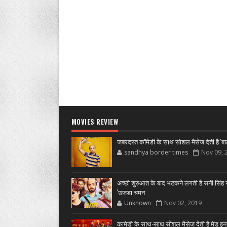
MOVIES REVIEW
जबरदस्त कॉमेडी के साथ सोशल मैसेज देती है 'बा
sandhya border times
Nov 09, 
अच्छी शुरुआत के बाद भटकने लगती है सनी सिंह स
'उजडा चमन
Unknown
Nov 02, 2019
कामेडी के साथ-साथ सोशल मैसेज देती है मेड इन