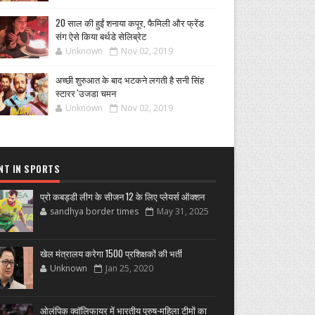
20 साल की हुईं शनाया कपूर, फैमिली और फ्रेंड
संग ऐसे किया बर्थडे सेलिब्रेट
Unknown
Nov 02, 2019
अच्छी शुरुआत के बाद भटकने लगती है सनी सिंह
स्टारर 'उजडा चमन
Unknown
Nov 02, 2019
NT IN SPORTS
प्रो कबड्डी लीग के सीजन 12 के लिए प्लेयर्स ऑक्शन
sandhya border times
May 31, 2025
खेल मंत्रालय करेगा 1500 प्रशिक्षकों की भर्ती
Unknown
Jan 25, 2020
ओलंपिक क्वॉलिफायर में भारतीय पुरुष-महिला टीमों का