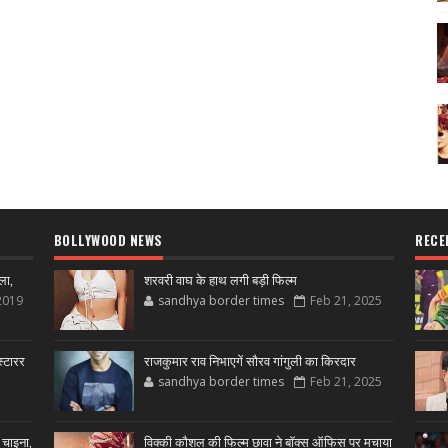
BOLLYWOOD NEWS
RECE
ला,
शरवरी वाघ के हाथ लगी बड़ी फिल्म
2019
sandhya border times
Feb 21, 2025
्टारर
राजकुमार राव निभाएगें सौरव गांगुली का किरदार
sandhya border times
Feb 21, 2025
 चाइना,
विक्की कौशल की फिल्म छावा ने बॉक्स ऑफिस पर मचाया