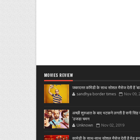
MOVIES REVIEW
जबरदस्त कॉमेडी के साथ सोशल मैसेज देती है 'बा
sandhya border times
Nov 09, 
अच्छी शुरुआत के बाद भटकने लगती है सनी सिंह स
'उजडा चमन
Unknown
Nov 02, 2019
कामेडी के साथ-साथ सोशल मैसेज देती है मेड इन