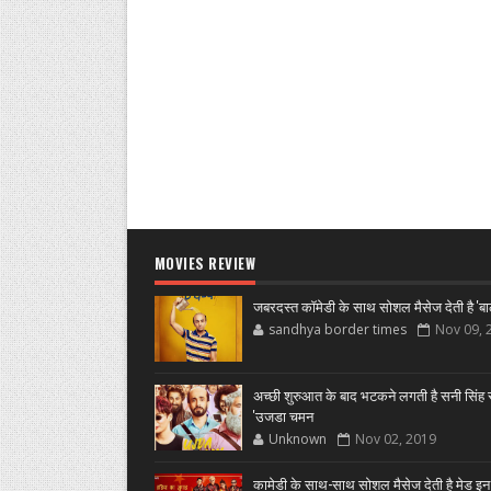
MOVIES REVIEW
जबरदस्त कॉमेडी के साथ सोशल मैसेज देती है 'बा
sandhya border times
Nov 09, 
अच्छी शुरुआत के बाद भटकने लगती है सनी सिंह स
'उजडा चमन
Unknown
Nov 02, 2019
कामेडी के साथ-साथ सोशल मैसेज देती है मेड इन