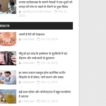
भाजपा प्रदेशाध्यक्ष के सामने नेताओं ने एक-दूसरे को
थप्पड़ मारे:मंच पर चढऩे से रोकने पर हुआ विवाद
sandhya border times
Feb 27,
2025
HEALTH
जरूरी है पैरों की देखभाल
Unknown
Oct 14, 2019
नींबू को इन तरह के इस्तेमाल से चुटकियों में पाएं
डैंड्रफ और रूखे बालों से छुटकारा
Unknown
Oct 14, 2019
हर समय थकान महसूस होना क्रोनिक फटीग
सिंड्रोम के हैं संकेत, जानें कारण और बचाव
Unknown
Feb 12, 2019
हाई ब्लड प्रेशर और कोलेस्ट्राल में बहुत फायदेमंद
है अदरक
Unknown
Feb 12, 2019