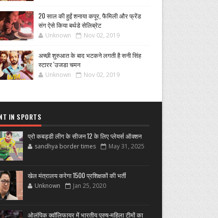
20 साल की हुईं शनाया कपूर, फैमिली और फ्रेंड
संग ऐसे किया बर्थडे सेलिब्रेट
Unknown
Nov 02, 2019
अच्छी शुरुआत के बाद भटकने लगती है सनी सिंह
स्टारर 'उजडा चमन
Unknown
Nov 02, 2019
NT IN SPORTS
प्रो कबड्डी लीग के सीजन 12 के लिए प्लेयर्स ऑक्शन
sandhya border times
May 31, 2025
खेल मंत्रालय करेगा 1500 प्रशिक्षकों की भर्ती
Unknown
Jan 25, 2020
ओलंपिक क्वॉलिफायर में भारतीय पुरुष-महिला टीमों का