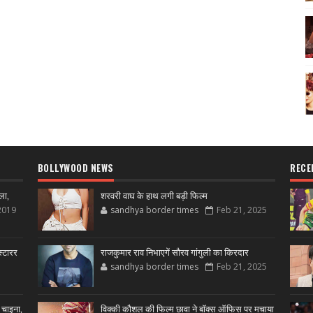
BOLLYWOOD NEWS
RECE
ला,
शरवरी वाघ के हाथ लगी बड़ी फिल्म
2019
sandhya border times
Feb 21, 2025
्टारर
राजकुमार राव निभाएगें सौरव गांगुली का किरदार
sandhya border times
Feb 21, 2025
 चाइना,
विक्की कौशल की फिल्म छावा ने बॉक्स ऑफिस पर मचाया