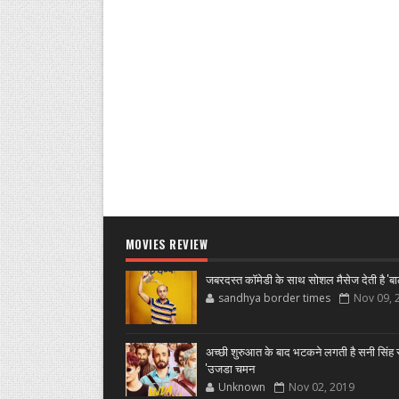
MOVIES REVIEW
जबरदस्त कॉमेडी के साथ सोशल मैसेज देती है 'बा
sandhya border times
Nov 09, 
अच्छी शुरुआत के बाद भटकने लगती है सनी सिंह स
'उजडा चमन
Unknown
Nov 02, 2019