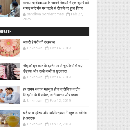
भाजपा प्रदेशाध्यक्ष के सामने नेताओं ने एक-दूसरे को
थप्पड़ मारे:मंच पर चढऩे से रोकने पर हुआ विवाद
sandhya border times
Feb 27,
2025
HEALTH
जरूरी है पैरों की देखभाल
Unknown
Oct 14, 2019
नींबू को इन तरह के इस्तेमाल से चुटकियों में पाएं
डैंड्रफ और रूखे बालों से छुटकारा
Unknown
Oct 14, 2019
हर समय थकान महसूस होना क्रोनिक फटीग
सिंड्रोम के हैं संकेत, जानें कारण और बचाव
Unknown
Feb 12, 2019
हाई ब्लड प्रेशर और कोलेस्ट्राल में बहुत फायदेमंद
है अदरक
Unknown
Feb 12, 2019