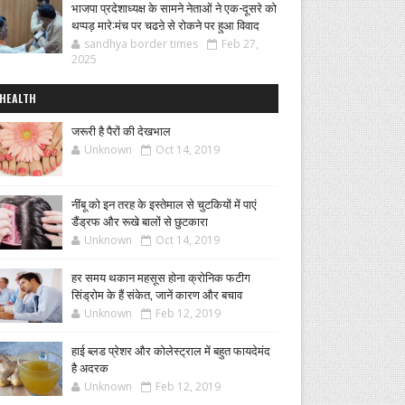
भाजपा प्रदेशाध्यक्ष के सामने नेताओं ने एक-दूसरे को
थप्पड़ मारे:मंच पर चढऩे से रोकने पर हुआ विवाद
sandhya border times
Feb 27,
2025
HEALTH
जरूरी है पैरों की देखभाल
Unknown
Oct 14, 2019
नींबू को इन तरह के इस्तेमाल से चुटकियों में पाएं
डैंड्रफ और रूखे बालों से छुटकारा
Unknown
Oct 14, 2019
हर समय थकान महसूस होना क्रोनिक फटीग
सिंड्रोम के हैं संकेत, जानें कारण और बचाव
Unknown
Feb 12, 2019
हाई ब्लड प्रेशर और कोलेस्ट्राल में बहुत फायदेमंद
है अदरक
Unknown
Feb 12, 2019