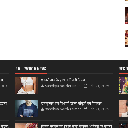
BOLLYWOOD NEWS
RECE
ला,
शरवरी वाघ के हाथ लगी बड़ी फिल्म
2019
sandhya border times
Feb 21, 2025
्टारर
राजकुमार राव निभाएगें सौरव गांगुली का किरदार
sandhya border times
Feb 21, 2025
 चाइना,
विक्की कौशल की फिल्म छावा ने बॉक्स ऑफिस पर मचाया