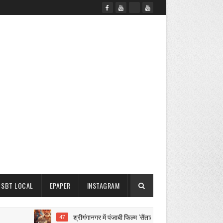
SBT LOCAL
EPAPER
INSTAGRAM
श्रीगंगानगर में पंजाबी फिल्म ‘सैंताली’ की शूटिंग पूरी
47
NE