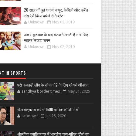
20 साल की हुईं शनाया कपूर, फैमिली और फ्रेंड
संग ऐसे किया बर्थडे सेलिब्रेट
Unknown
Nov 02, 2019
अच्छी शुरुआत के बाद भटकने लगती है सनी सिंह
स्टारर 'उजडा चमन
Unknown
Nov 02, 2019
NT IN SPORTS
प्रो कबड्डी लीग के सीजन 12 के लिए प्लेयर्स ऑक्शन
sandhya border times
May 31, 2025
खेल मंत्रालय करेगा 1500 प्रशिक्षकों की भर्ती
Unknown
Jan 25, 2020
ओलंपिक क्वॉलिफायर में भारतीय पुरुष-महिला टीमों का