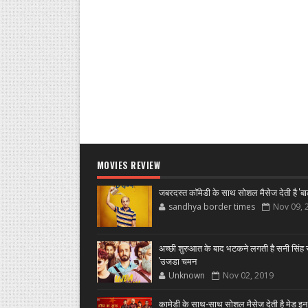
MOVIES REVIEW
जबरदस्त कॉमेडी के साथ सोशल मैसेज देती है 'बा
sandhya border times
Nov 09, 
अच्छी शुरुआत के बाद भटकने लगती है सनी सिंह स
'उजडा चमन
Unknown
Nov 02, 2019
कामेडी के साथ-साथ सोशल मैसेज देती है मेड इन