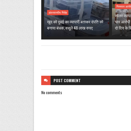
गिरफ्तार आरोप
अंतरराज्यीय गिरोह
सोलर व्यापा
खुद को दुबई का व्यापारी बताकर दंपति को
चार आरोपी 
बनाया बंधक, वसूले 48 लाख रुपए
दो दिन के र
POST
COMMENT
No comments