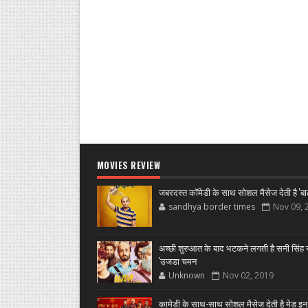
MOVIES REVIEW
जबरदस्त कॉमेडी के साथ सोशल मैसेज देती है 'बा
sandhya border times
Nov 09, 
अच्छी शुरुआत के बाद भटकने लगती है सनी सिंह स
'उजडा चमन
Unknown
Nov 02, 2019
कामेडी के साथ-साथ सोशल मैसेज देती है मेड इन