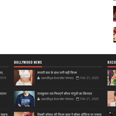
BOLLYWOOD NEWS
RECE
ला,
शरवरी वाघ के हाथ लगी बड़ी फिल्म
2019
sandhya border times
Feb 21, 2025
्टारर
राजकुमार राव निभाएगें सौरव गांगुली का किरदार
sandhya border times
Feb 21, 2025
 चाइना,
विक्की कौशल की फिल्म छावा ने बॉक्स ऑफिस पर मचाया