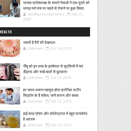
भाजपा प्रदेशाध्यक्ष के सामने नेताओं ने एक-दूसरे को
थप्पड़ मारे:मंच पर चढऩे से रोकने पर हुआ विवाद
sandhya border times
Feb 27,
2025
HEALTH
जरूरी है पैरों की देखभाल
Unknown
Oct 14, 2019
नींबू को इन तरह के इस्तेमाल से चुटकियों में पाएं
डैंड्रफ और रूखे बालों से छुटकारा
Unknown
Oct 14, 2019
हर समय थकान महसूस होना क्रोनिक फटीग
सिंड्रोम के हैं संकेत, जानें कारण और बचाव
Unknown
Feb 12, 2019
हाई ब्लड प्रेशर और कोलेस्ट्राल में बहुत फायदेमंद
है अदरक
Unknown
Feb 12, 2019