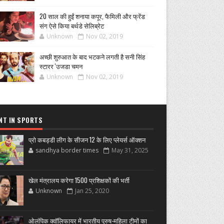
20 साल की हुईं शनाया कपूर, फैमिली और फ्रेंड
संग ऐसे किया बर्थडे सेलिब्रेट
Unknown
Nov 02, 2019
अच्छी शुरुआत के बाद भटकने लगती है सनी सिंह
स्टारर 'उजडा चमन
Unknown
Nov 02, 2019
NT IN SPORTS
प्रो कबड्डी लीग के सीजन 12 के लिए प्लेयर्स ऑक्शन
sandhya border times
May 31, 2025
खेल मंत्रालय करेगा 1500 प्रशिक्षकों की भर्ती
Unknown
Jan 25, 2020
ओलंपिक क्वॉलिफायर में भारतीय पुरुष-महिला टीमों का