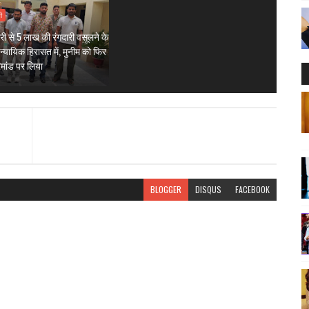
ी
री से 5 लाख की रंगदारी वसूलने के
न्यायिक हिरासत में, मुनीम को फिर
िमांड पर लिया
BLOGGER
DISQUS
FACEBOOK