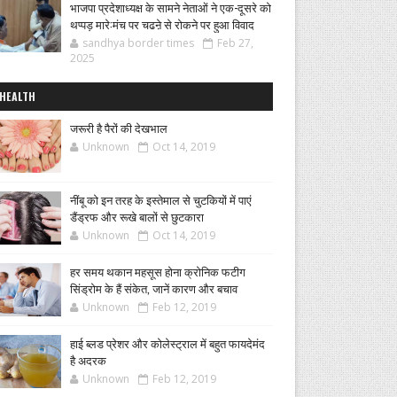
भाजपा प्रदेशाध्यक्ष के सामने नेताओं ने एक-दूसरे को
थप्पड़ मारे:मंच पर चढऩे से रोकने पर हुआ विवाद
sandhya border times
Feb 27,
2025
HEALTH
जरूरी है पैरों की देखभाल
Unknown
Oct 14, 2019
नींबू को इन तरह के इस्तेमाल से चुटकियों में पाएं
डैंड्रफ और रूखे बालों से छुटकारा
Unknown
Oct 14, 2019
हर समय थकान महसूस होना क्रोनिक फटीग
सिंड्रोम के हैं संकेत, जानें कारण और बचाव
Unknown
Feb 12, 2019
हाई ब्लड प्रेशर और कोलेस्ट्राल में बहुत फायदेमंद
है अदरक
Unknown
Feb 12, 2019