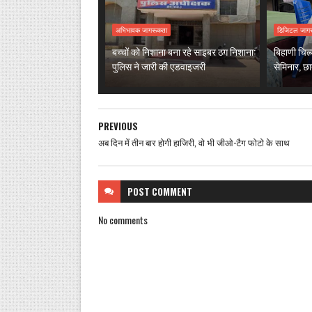
अभिभावक जागरूकता
डिजिटल जाग
बच्चों को निशाना बना रहे साइबर ठग निशाना:
बिहाणी चिल्
पुलिस ने जारी की एडवाइजरी
सेमिनार, छ
PREVIOUS
अब दिन में तीन बार होगी हाजिरी, वो भी जीओ-टैग फोटो के साथ
POST
COMMENT
No comments