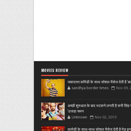
MOVIES REVIEW
जबरदस्त कॉमेडी के साथ सोशल मैसेज देती है 'बा
sandhya border times
Nov 09, 
अच्छी शुरुआत के बाद भटकने लगती है सनी सिंह स
'उजडा चमन
Unknown
Nov 02, 2019
कामेडी के साथ-साथ सोशल मैसेज देती है मेड इन