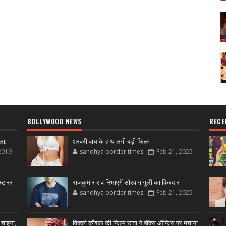
BOLLYWOOD NEWS
RECE
ला,
शरवरी वाघ के हाथ लगी बड़ी फिल्म
2019
sandhya border times
Feb 21, 2025
्टारर
राजकुमार राव निभाएगें सौरव गांगुली का किरदार
sandhya border times
Feb 21, 2025
 चाइना,
विक्की कौशल की फिल्म छावा ने बॉक्स ऑफिस पर मचाया