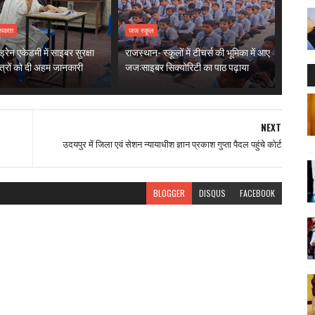
रूकता
जज स्कूल
ड्रेन एकेडमी में साइबर सुरक्षा
राजस्थान- स्कूलों में टीचर्स की भूमिका में आए
ात्रों को दी अहम जानकारी
जज:साइबर सिक्योरिटी का पाठ पढ़ाया
NEXT
उदयपुर में जिला एवं सेशन न्यायाधीश ज्ञान प्रकाश गुप्ता पैदल पहुंचे कोर्ट
BLOGGER
DISQUS
FACEBOOK