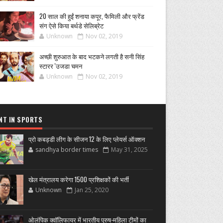
20 साल की हुईं शनाया कपूर, फैमिली और फ्रेंड
संग ऐसे किया बर्थडे सेलिब्रेट
Unknown
Nov 02, 2019
अच्छी शुरुआत के बाद भटकने लगती है सनी सिंह
स्टारर 'उजडा चमन
Unknown
Nov 02, 2019
NT IN SPORTS
प्रो कबड्डी लीग के सीजन 12 के लिए प्लेयर्स ऑक्शन
sandhya border times
May 31, 2025
खेल मंत्रालय करेगा 1500 प्रशिक्षकों की भर्ती
Unknown
Jan 25, 2020
ओलंपिक क्वॉलिफायर में भारतीय पुरुष-महिला टीमों का