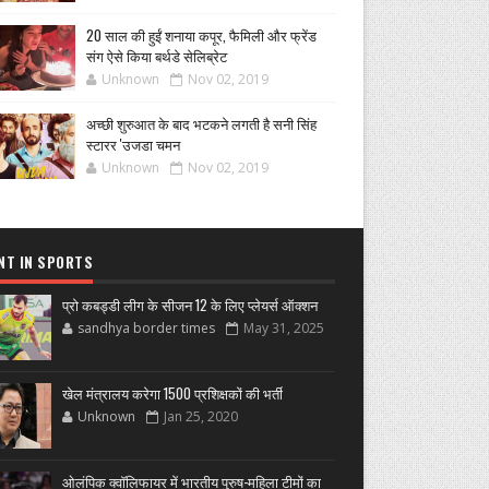
20 साल की हुईं शनाया कपूर, फैमिली और फ्रेंड
संग ऐसे किया बर्थडे सेलिब्रेट
Unknown
Nov 02, 2019
अच्छी शुरुआत के बाद भटकने लगती है सनी सिंह
स्टारर 'उजडा चमन
Unknown
Nov 02, 2019
NT IN SPORTS
प्रो कबड्डी लीग के सीजन 12 के लिए प्लेयर्स ऑक्शन
sandhya border times
May 31, 2025
खेल मंत्रालय करेगा 1500 प्रशिक्षकों की भर्ती
Unknown
Jan 25, 2020
ओलंपिक क्वॉलिफायर में भारतीय पुरुष-महिला टीमों का