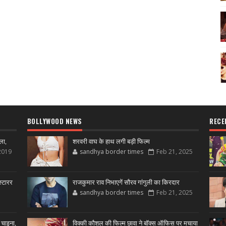
BOLLYWOOD NEWS
RECE
ला,
शरवरी वाघ के हाथ लगी बड़ी फिल्म
2019
sandhya border times
Feb 21, 2025
्टारर
राजकुमार राव निभाएगें सौरव गांगुली का किरदार
sandhya border times
Feb 21, 2025
 चाइना,
विक्की कौशल की फिल्म छावा ने बॉक्स ऑफिस पर मचाया