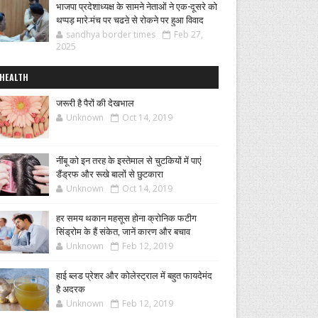
भाजपा प्रदेशाध्यक्ष के सामने नेताओं ने एक-दूसरे को
थप्पड़ मारे:मंच पर चढऩे से रोकने पर हुआ विवाद
sandhya border times
Feb 27,
2025
HEALTH
जरूरी है पैरों की देखभाल
Unknown
Oct 14, 2019
नींबू को इन तरह के इस्तेमाल से चुटकियों में पाएं
डैंड्रफ और रूखे बालों से छुटकारा
Unknown
Oct 14, 2019
हर समय थकान महसूस होना क्रोनिक फटीग
सिंड्रोम के हैं संकेत, जानें कारण और बचाव
Unknown
Feb 12, 2019
हाई ब्लड प्रेशर और कोलेस्ट्राल में बहुत फायदेमंद
है अदरक
Unknown
Feb 12, 2019