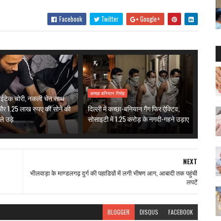
Facebook
Twitter
Google+
कच्छा बनियान गिरोह
हाईटेक चोरी, नकली चेन साथ
र 1.25 लाख रुपए की सोने की
दिल्ली में कच्छा-बनियान गैंग फिर ऐक्टिव,
े उड़े
सोसाइटी में 1.25 करोड़ के नगदी-गहने उड़ाए
NEXT
भीलवाड़ा के माण्डलगढ़ दुर्ग की पहाडिय़ों में लगी भीषण आग, आबादी तक पहुंची
लपटें
BLOGGER
DISQUS
FACEBOOK