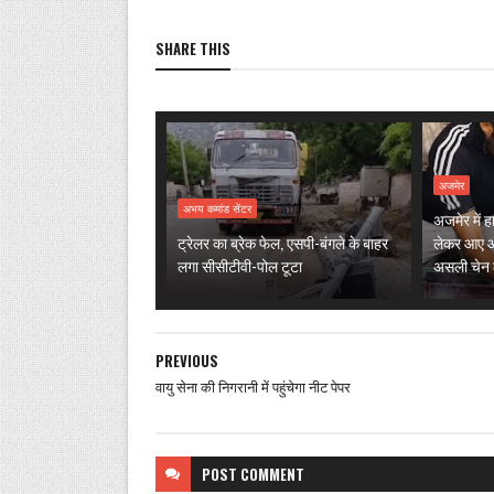
SHARE THIS
अजमेर
अभय कमांड सेंटर
अजमेर में 
ट्रेलर का ब्रेक फेल, एसपी-बंगले के बाहर
लेकर आए औ
लगा सीसीटीवी-पोल टूटा
असली चेन ल
PREVIOUS
वायु सेना की निगरानी में पहुंचेगा नीट पेपर
POST
COMMENT