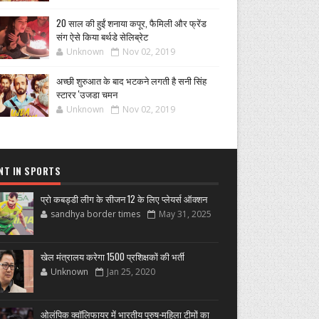
20 साल की हुईं शनाया कपूर, फैमिली और फ्रेंड
संग ऐसे किया बर्थडे सेलिब्रेट
Unknown
Nov 02, 2019
अच्छी शुरुआत के बाद भटकने लगती है सनी सिंह
स्टारर 'उजडा चमन
Unknown
Nov 02, 2019
NT IN SPORTS
प्रो कबड्डी लीग के सीजन 12 के लिए प्लेयर्स ऑक्शन
sandhya border times
May 31, 2025
खेल मंत्रालय करेगा 1500 प्रशिक्षकों की भर्ती
Unknown
Jan 25, 2020
ओलंपिक क्वॉलिफायर में भारतीय पुरुष-महिला टीमों का