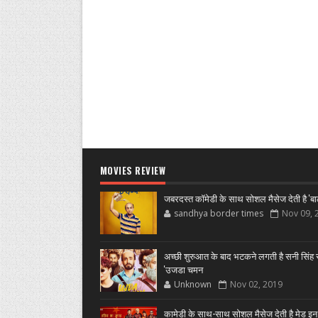
MOVIES REVIEW
जबरदस्त कॉमेडी के साथ सोशल मैसेज देती है 'बा
sandhya border times
Nov 09, 
अच्छी शुरुआत के बाद भटकने लगती है सनी सिंह स
'उजडा चमन
Unknown
Nov 02, 2019
कामेडी के साथ-साथ सोशल मैसेज देती है मेड इन