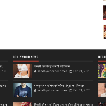
BOLLYWOOD NEWS
RECE
ला,
शरवरी वाघ के हाथ लगी बड़ी फिल्म
2019
sandhya border times
Feb 21, 2025
्टारर
राजकुमार राव निभाएगें सौरव गांगुली का किरदार
sandhya border times
Feb 21, 2025
 चाइना,
विक्की कौशल की फिल्म छावा ने बॉक्स ऑफिस पर मचाया