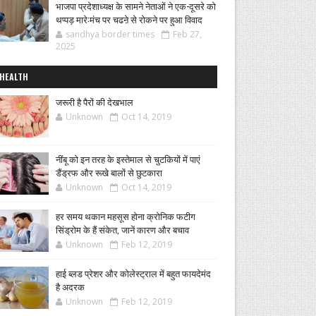
भाजपा प्रदेशाध्यक्ष के सामने नेताओं ने एक-दूसरे को
थप्पड़ मारे:मंच पर चढऩे से रोकने पर हुआ विवाद
sandhya border times
Feb 27,
2025
HEALTH
जरूरी है पैरों की देखभाल
Unknown
Oct 14, 2019
नींबू को इन तरह के इस्तेमाल से चुटकियों में पाएं
डैंड्रफ और रूखे बालों से छुटकारा
Unknown
Oct 14, 2019
हर समय थकान महसूस होना क्रोनिक फटीग
सिंड्रोम के हैं संकेत, जानें कारण और बचाव
Unknown
Feb 12, 2019
हाई ब्लड प्रेशर और कोलेस्ट्राल में बहुत फायदेमंद
है अदरक
Unknown
Feb 12, 2019